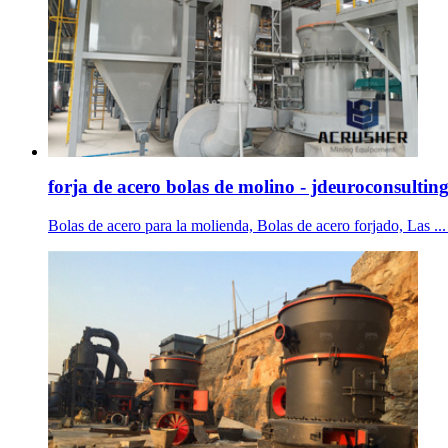
forja de acero bolas de molino - jdeuroconsultin
Bolas de acero para la molienda, Bolas de acero forjado, Las ... 