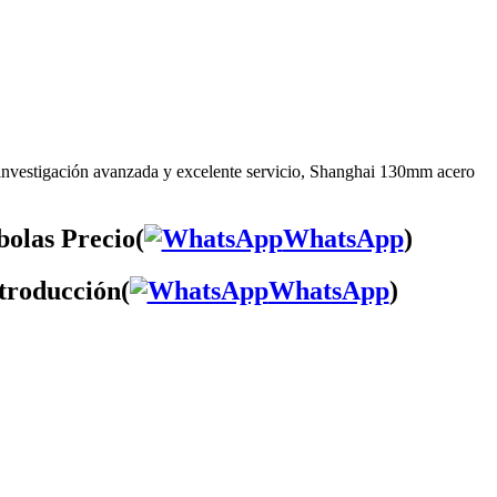
 investigación avanzada y excelente servicio, Shanghai 130mm acero
bolas Precio(
WhatsApp
)
troducción(
WhatsApp
)