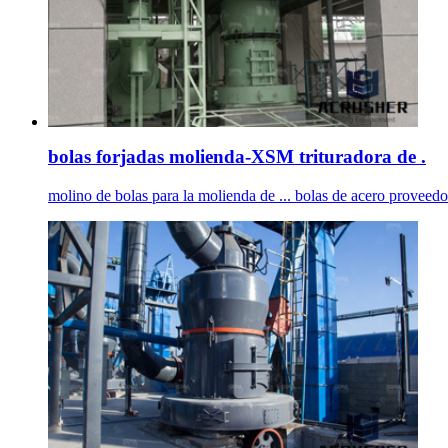
bolas forjadas molienda-XSM trituradora de .
molino de bolas para la molienda de ... bolas de acero proveedor