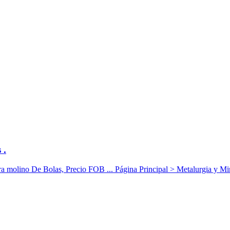
 .
olino De Bolas, Precio FOB ... Página Principal > Metalurgia y Mine