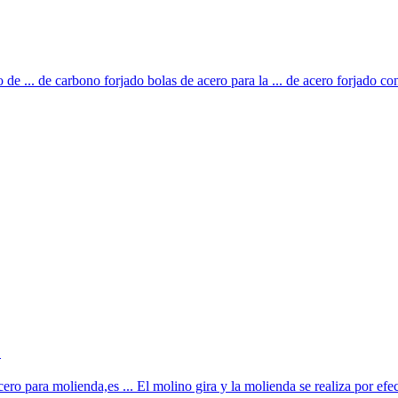
de ... de carbono forjado bolas de acero para la ... de acero forjado 
.
ro para molienda,es ... El molino gira y la molienda se realiza por efec