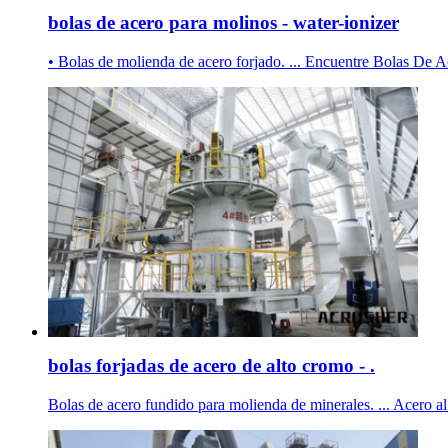
bolas de acero para molinos - water-ionizer
• Bolas de molienda de acero forjado. ... Encuentre Bolas De A
bolas forjadas de acero de alto cromo - .
Bolas de acero fundido para molienda de minerales. ... Acero a