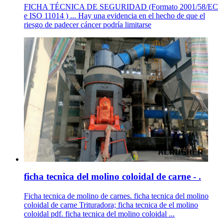
FICHA TÉCNICA DE SEGURIDAD (Formato 2001/58/EC
e ISO 11014 ) ... Hay una evidencia en el hecho de que el
riesgo de padecer cáncer podría limitarse
ficha tecnica del molino coloidal de carne - .
Ficha tecnica de molino de carnes. ficha tecnica del molino
coloidal de carne Trituradora; ficha tecnica de el molino
coloidal pdf. ficha tecnica del molino coloidal ...