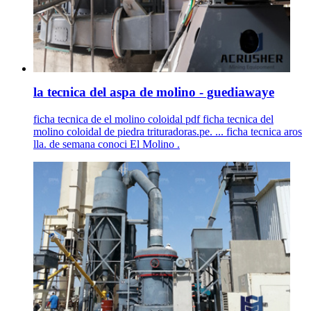
la tecnica del aspa de molino - guediawaye
ficha tecnica de el molino coloidal pdf ficha tecnica del
molino coloidal de piedra trituradoras.pe. ... ficha tecnica aros
lla. de semana conoci El Molino .