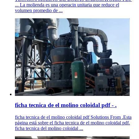
... La molienda es una operacin unitaria que reduce el
volumen promedio de ...
ficha tecnica de el molino coloidal pdf - .
ficha tecnica de el molino coloidal pdf Solutions From .Esta
página está sobre el ficha tecnica de el molino coloidal pdf.
ficha tecnica del molino coloidal ...