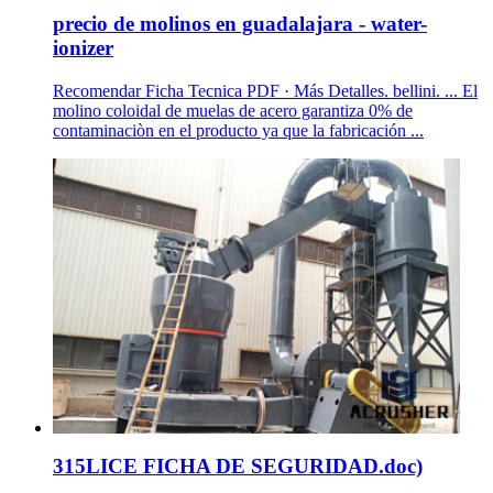
precio de molinos en guadalajara - water-
ionizer
Recomendar Ficha Tecnica PDF · Más Detalles. bellini. ... El
molino coloidal de muelas de acero garantiza 0% de
contaminaciòn en el producto ya que la fabricación ...
315LICE FICHA DE SEGURIDAD.doc)