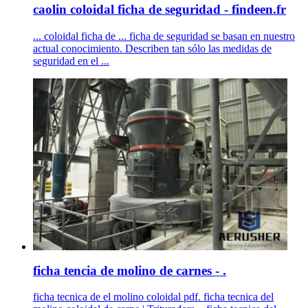
caolin coloidal ficha de seguridad - findeen.fr
... coloidal ficha de ... ficha de seguridad se basan en nuestro
actual conocimiento. Describen tan sólo las medidas de
seguridad en el ...
ficha tencia de molino de carnes - .
ficha tecnica de el molino coloidal pdf. ficha tecnica del