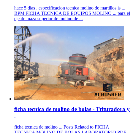
hace 5 días . especificacion tecnica molino de martillos is ...
BPM FICHA TECNICA DE EQUIPOS MOLINO ... para el
eje de maza superior de molino de ...
ficha tecnica de molino de bolas - Trituradora y
.
ficha tecnica de molino ... Posts Related to FICHA
TECNICA MOLINO DE BOLAS LABORATORIO PDF