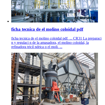
ficha tecnica de el molino coloidal pdf
ficha tecnica de el molino coloidal pdf. ... CR31 La preparaci
n y regulaci n de la amasadora, el molino coloidal, la
refinadora tricil ndrica o el moli. ...