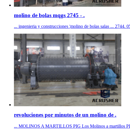
molino de bolas mqgs 2745 - .
... ingenieria y construcciones ¦molino de bolas salas ... 2744.
revoluciones por minutos de un molino de .
... MOLINOS A MARTILLOS PIG Los Molinos a martillos PIG están