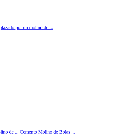
mplazado por un molino de ...
ino de ... Cemento Molino de Bolas ...