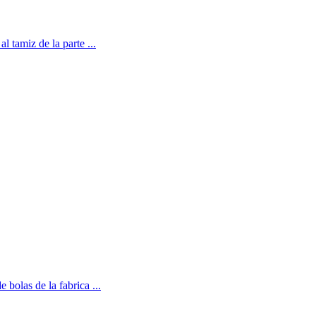
l tamiz de la parte ...
 bolas de la fabrica ...