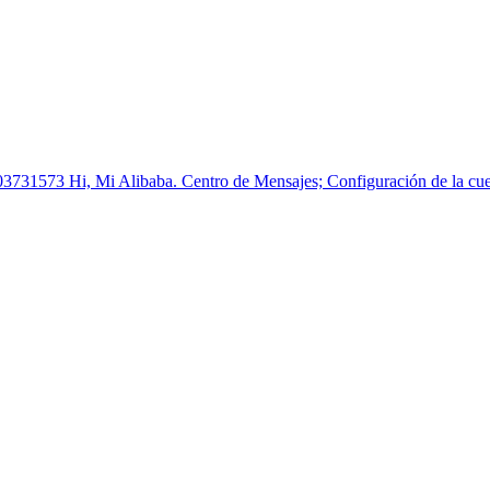
03731573 Hi, Mi Alibaba. Centro de Mensajes; Configuración de la cuen