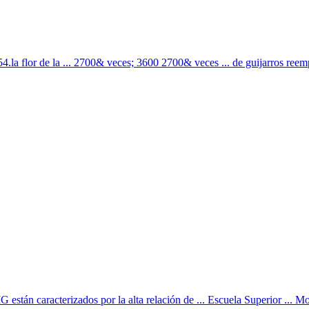
 054.la flor de la ... 2700& veces; 3600 2700& veces ... de guijarros ree
 caracterizados por la alta relación de ... Escuela Superior ... Mol