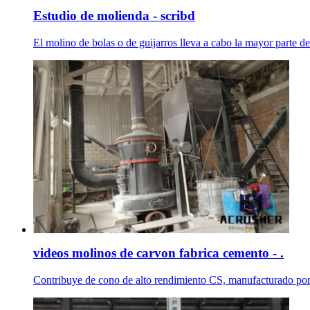
Estudio de molienda - scribd
El molino de bolas o de guijarros lleva a cabo la mayor parte de 
videos molinos de carvon fabrica cemento - .
Contribuye de cono de alto rendimiento CS, manufacturado por nue