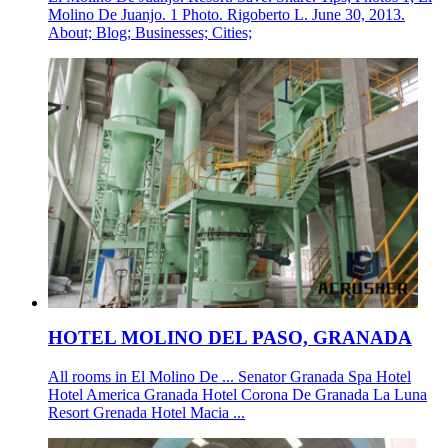
Molino De Juanjo. 1 Photo. Rigoberto L. June 30, 2013.
About; Blog; Businesses; Cities;
HOTEL MOLINO DEL PASO, GRANADA
All rooms in El Molino De ... Senator Granada Spa Hotel
Hotel America Granada Hotel Corona De Granada La Luna
Resort Grenada Hotel Macia ...