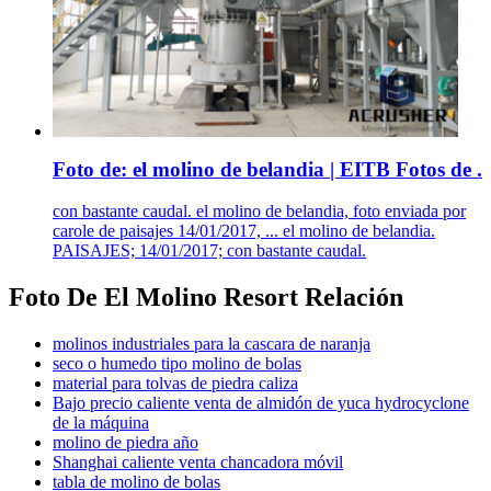
Foto de: el molino de belandia | EITB Fotos de .
con bastante caudal. el molino de belandia, foto enviada por
carole de paisajes 14/01/2017, ... el molino de belandia.
PAISAJES; 14/01/2017; con bastante caudal.
Foto De El Molino Resort Relación
molinos industriales para la cascara de naranja
seco o humedo tipo molino de bolas
material para tolvas de piedra caliza
Bajo precio caliente venta de almidón de yuca hydrocyclone
de la máquina
molino de piedra año
Shanghai caliente venta chancadora móvil
tabla de molino de bolas