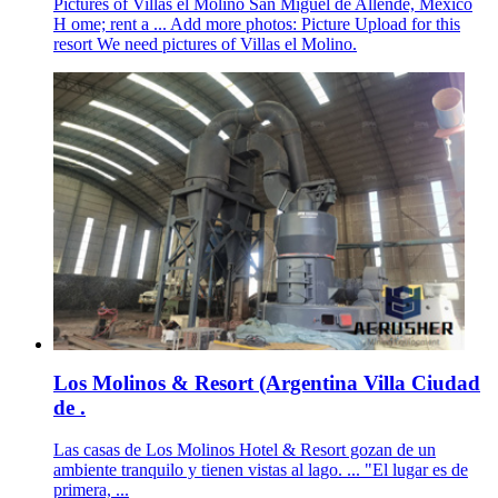
Pictures of Villas el Molino San Miguel de Allende, Mexico
H ome; rent a ... Add more photos: Picture Upload for this
resort We need pictures of Villas el Molino.
Los Molinos & Resort (Argentina Villa Ciudad
de .
Las casas de Los Molinos Hotel & Resort gozan de un
ambiente tranquilo y tienen vistas al lago. ... "El lugar es de
primera, ...