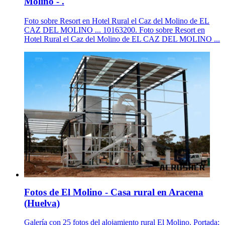
Molino - .
Foto sobre Resort en Hotel Rural el Caz del Molino de EL
CAZ DEL MOLINO ... 10163200. Foto sobre Resort en
Hotel Rural el Caz del Molino de EL CAZ DEL MOLINO ...
Fotos de El Molino - Casa rural en Aracena
(Huelva)
Galería con 25 fotos del alojamiento rural El Molino. Portada;