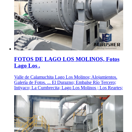
FOTOS DE LAGO LOS MOLINOS, Fotos
Lago Los .
Valle de Calamuchita Lago Los Molinos; Alojamientos.
Galería de Fotos. ... El Durazno; Embalse Río Tercero;
Intiyaco; La Cumbrecita; Lago Los Molinos ; Los Reartes;