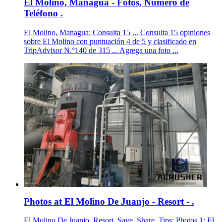
El Molino, Managua - Fotos, Número de
Teléfono .
El Molino, Managua: Consulta 15 ... Consulta 15 opiniones
sobre El Molino con puntuación 4 de 5 y clasificado en
TripAdvisor N.°140 de 315 ... Agrega una foto ...
Photos at El Molino De Juanjo - Resort - .
El Molino De Juanjo. Resort. Save. Share. Tips; Photos 1; El