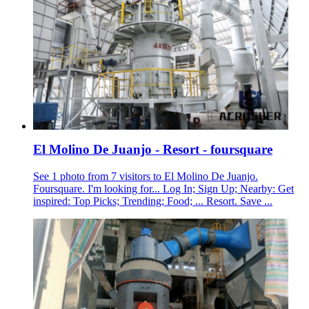
El Molino De Juanjo - Resort - foursquare
See 1 photo from 7 visitors to El Molino De Juanjo.
Foursquare. I'm looking for... Log In; Sign Up; Nearby: Get
inspired: Top Picks; Trending; Food; ... Resort. Save ...