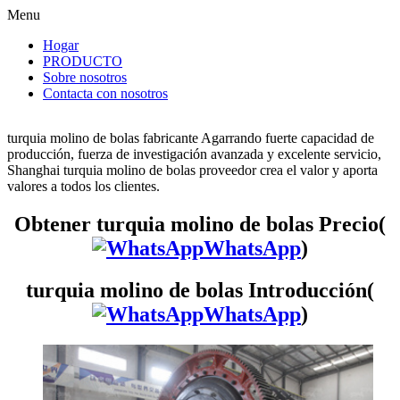
Menu
Hogar
PRODUCTO
Sobre nosotros
Contacta con nosotros
turquia molino de bolas fabricante Agarrando fuerte capacidad de
producción, fuerza de investigación avanzada y excelente servicio,
Shanghai turquia molino de bolas proveedor crea el valor y aporta
valores a todos los clientes.
Obtener turquia molino de bolas Precio(
WhatsApp
)
turquia molino de bolas Introducción(
WhatsApp
)