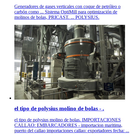
Generadores de gases verticales con coque de petróleo o
carbón como ... Sistema OptiMill para optimización de
molinos de bolas, PRICAST. ... POLYSIUS.
el tipo de polysius molino de bolas - .
el tipo de polysius molino de bolas. IMPORTACIONES
CALLAO: EMBARCADORES - importacion maritima,
puerto del callao importaciones callao: exportadores fecha: ...