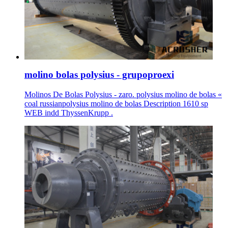
molino bolas polysius - grupoproexi
Molinos De Bolas Polysius - zaro. polysius molino de bolas «
coal russianpolysius molino de bolas Description 1610 sp
WEB indd ThyssenKrupp .