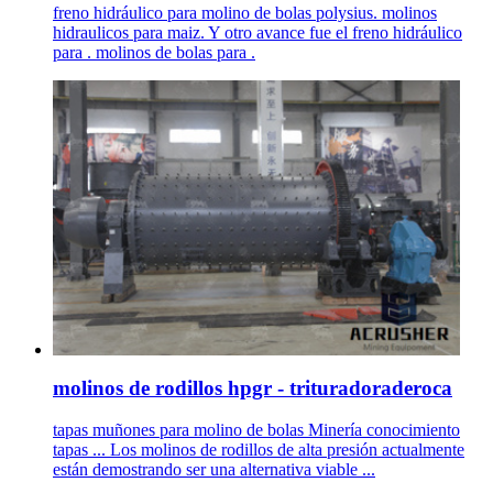
freno hidráulico para molino de bolas polysius. molinos
hidraulicos para maiz. Y otro avance fue el freno hidráulico
para . molinos de bolas para .
molinos de rodillos hpgr - trituradoraderoca
tapas muñones para molino de bolas Minería conocimiento
tapas ... Los molinos de rodillos de alta presión actualmente
están demostrando ser una alternativa viable ...