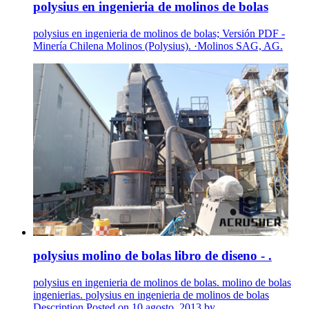
polysius en ingenieria de molinos de bolas
polysius en ingenieria de molinos de bolas; Versión PDF -
Minería Chilena Molinos (Polysius). ·Molinos SAG, AG.
polysius molino de bolas libro de diseno - .
polysius en ingenieria de molinos de bolas. molino de bolas
ingenierias. polysius en ingenieria de molinos de bolas
Description Posted on 10 agosto, 2013 by .