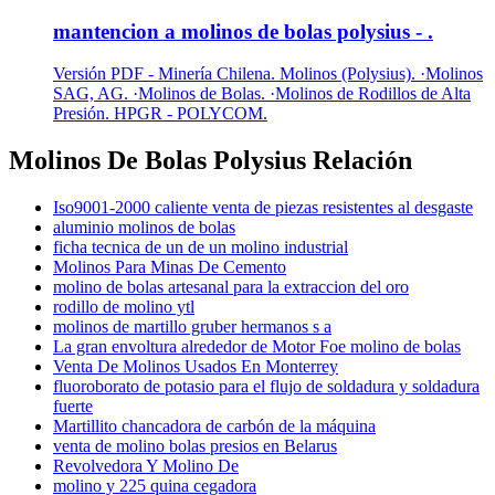
mantencion a molinos de bolas polysius - .
Versión PDF - Minería Chilena. Molinos (Polysius). ·Molinos
SAG, AG. ·Molinos de Bolas. ·Molinos de Rodillos de Alta
Presión. HPGR - POLYCOM.
Molinos De Bolas Polysius Relación
Iso9001-2000 caliente venta de piezas resistentes al desgaste
aluminio molinos de bolas
ficha tecnica de un de un molino industrial
Molinos Para Minas De Cemento
molino de bolas artesanal para la extraccion del oro
rodillo de molino ytl
molinos de martillo gruber hermanos s a
La gran envoltura alrededor de Motor Foe molino de bolas
Venta De Molinos Usados En Monterrey
fluoroborato de potasio para el flujo de soldadura y soldadura
fuerte
Martillito chancadora de carbón de la máquina
venta de molino bolas presios en Belarus
Revolvedora Y Molino De
molino y 225 quina cegadora