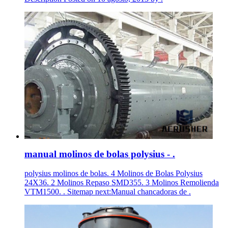
manual molinos de bolas polysius - .
polysius molinos de bolas. 4 Molinos de Bolas Polysius
24X36. 2 Molinos Repaso SMD355. 3 Molinos Remolienda
VTM1500. . Sitemap next:Manual chancadoras de .