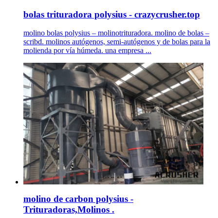
bolas trituradora polysius - crazycrusher.top
molino bolas polysius – molinotrituradora. molino de bolas –
scribd. molinos autógenos, semi-autógenos y de bolas para la
molienda por vía húmeda. una empresa ...
molino de carbon polysius -
Trituradoras,Molinos .