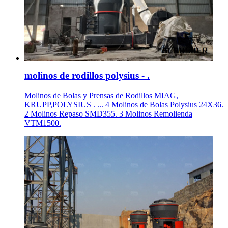
molinos de rodillos polysius - .
Molinos de Bolas y Prensas de Rodillos MIAG,
KRUPP,POLYSIUS . ... 4 Molinos de Bolas Polysius 24X36.
2 Molinos Repaso SMD355. 3 Molinos Remolienda
VTM1500.