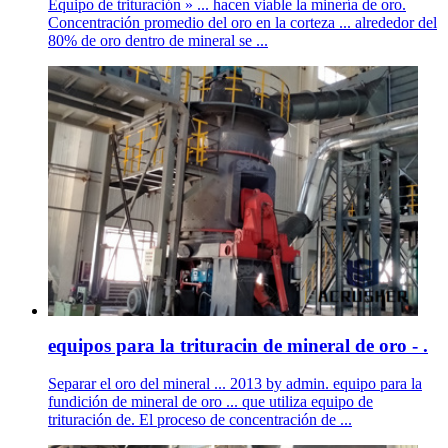
Equipo de trituración » ... hacen viable la minería de oro.
Concentración promedio del oro en la corteza ... alrededor del
80% de oro dentro de mineral se ...
equipos para la trituracin de mineral de oro - .
Separar el oro del mineral ... 2013 by admin. equipo para la
fundición de mineral de oro ... que utiliza equipo de
trituración de. El proceso de concentración de ...