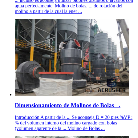
... incluso es aconseja utilizar bidones distintos o lavarlos con
agua perfectamente. Molino de bolas, ... de rotación del
molino a partir de la cual la ener ...
Dimensionamiento de Molinos de Bolas - .
Introducción A partir de la ... Se aconseja D = 20 pies %VP :
% del volumen interno del molino cargado con bolas
(volumen aparente de la ... Molino de Bolas ...