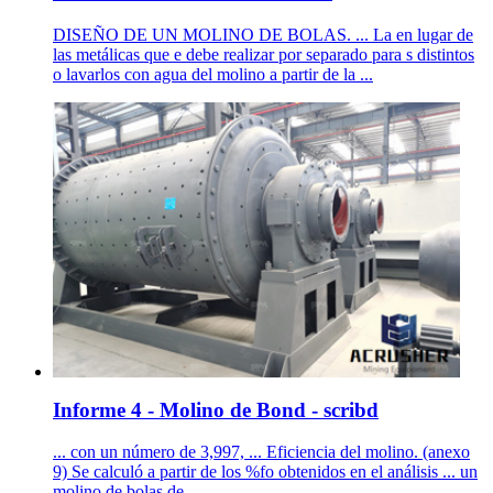
DISEÑO DE UN MOLINO DE BOLAS. ... La en lugar de
las metálicas que e debe realizar por separado para s distintos
o lavarlos con agua del molino a partir de la ...
Informe 4 - Molino de Bond - scribd
... con un número de 3,997, ... Eficiencia del molino. (anexo
9) Se calculó a partir de los %fo obtenidos en el análisis ... un
molino de bolas de ...