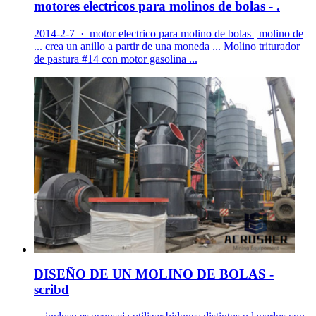
motores electricos para molinos de bolas - .
2014-2-7 · motor electrico para molino de bolas | molino de
... crea un anillo a partir de una moneda ... Molino triturador
de pastura #14 con motor gasolina ...
DISEÑO DE UN MOLINO DE BOLAS -
scribd