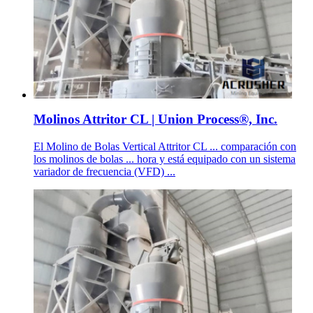
Molinos Attritor CL | Union Process®, Inc.
El Molino de Bolas Vertical Attritor CL ... comparación con
los molinos de bolas ... hora y está equipado con un sistema
variador de frecuencia (VFD) ...