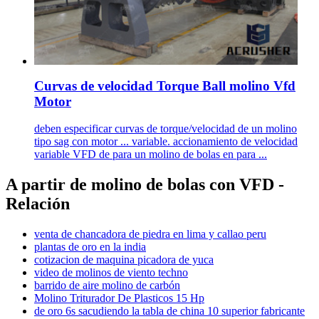
Curvas de velocidad Torque Ball molino Vfd
Motor
deben especificar curvas de torque/velocidad de un molino
tipo sag con motor ... variable. accionamiento de velocidad
variable VFD de para un molino de bolas en para ...
A partir de molino de bolas con VFD -
Relación
venta de chancadora de piedra en lima y callao peru
plantas de oro en la india
cotizacion de maquina picadora de yuca
video de molinos de viento techno
barrido de aire molino de carbón
Molino Triturador De Plasticos 15 Hp
de oro 6s sacudiendo la tabla de china 10 superior fabricante