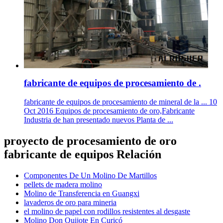
fabricante de equipos de procesamiento de .
fabricante de equipos de procesamiento de mineral de la ... 10
Oct 2016 Equipos de procesamiento de oro,Fabricante
Industria de han presentado nuevos Planta de ...
proyecto de procesamiento de oro
fabricante de equipos Relación
Componentes De Un Molino De Martillos
pellets de madera molino
Molino de Transferencia en Guangxi
lavaderos de oro para mineria
el molino de papel con rodillos resistentes al desgaste
Molino Don Quijote En Curicó