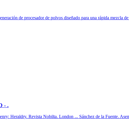
 generación de procesador de polvos diseñado para una rápida mezcla de 
- .
raldry. Revista Nobilta. London ... Sánchez de la Fuente. Asensio.