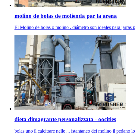
molino de bolas de molienda par la arena
El Molino de bolas o molino . diámetro son ideales para jarras 
dieta dimagrante personalizzata - oocities
bolas uno il calcitrare nelle ... istantaneo dei molino il pedano 