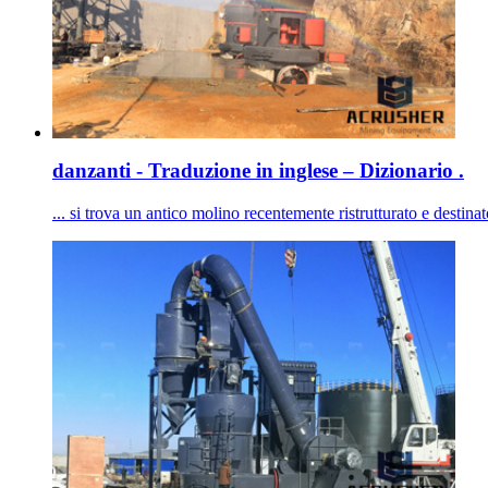
danzanti - Traduzione in inglese – Dizionario .
... si trova un antico molino recentemente ristrutturato e destinat