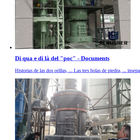
Di qua e di là del "poc" - Documents
Historias de las dos orillas, ... Las tres bolas de piedra, ... i