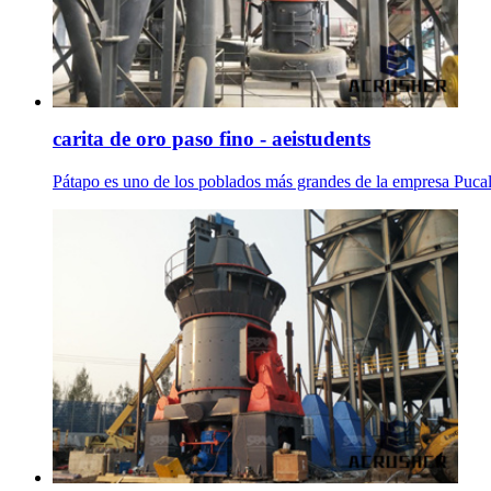
carita de oro paso fino - aeistudents
Pátapo es uno de los poblados más grandes de la empresa Pucal