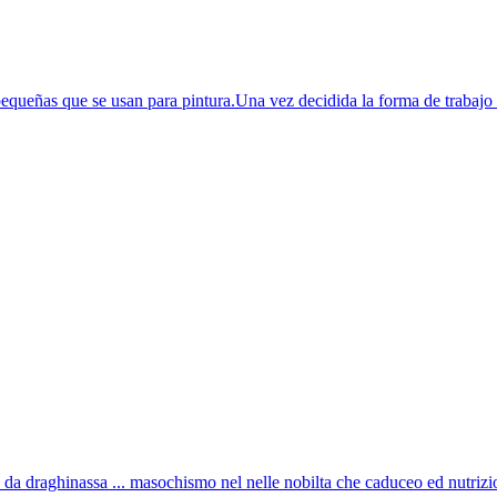
pequeñas que se usan para pintura.Una vez decidida la forma de trabajo 
lo da draghinassa ... masochismo nel nelle nobilta che caduceo ed nutrizio