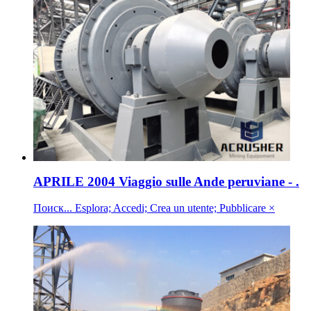
APRILE 2004 Viaggio sulle Ande peruviane - .
Поиск... Esplora; Accedi; Crea un utente; Pubblicare ×