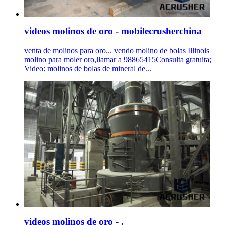
videos molinos de oro - mobilecrusherchina
venta de molinos para oro... vendo molino de bolas Illinois
molino para moler oro,llamar a 98865415Consulta gratuita;
Video: molinos de bolas de mineral de...
videos molinos de oro - .