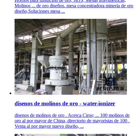
Hornos para fundición de oro; JIGS; Mesas gravimétricas;
Molinos ... de oro diseños. mesa concentradora mineria de oro
diseño,Soluciones mesa ...
disenos de molinos de oro - water-ionizer
disenos de molinos de oro . Acerca Ciros; ... 100 molinos de
oro al por mayor de China, directorio de mayoristas de 100 .
Venta al por mayor nuevo diseño, ...