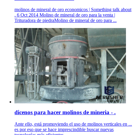
molinos de mineral de oro economicos | Something talk about
. 6 Oct 2014 Molino de mineral de oro para la venta |
Trituradora de piedraMolino de mineral de oro para ...
dicenos para hacer molinos de mineria - .
Ante ello, está promoviendo el uso de molinos verticales en ...
es por eso que se hace imprescindible buscar nuevas
tecnologías más eficientes. ...