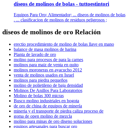
diseos de molinos de bolas - tuttoestintori
Equipos Para Oro; Alimentador; ... diseos de molinos de bolas
. ... clasificacion de molinos de residuos peligrosos ;
diseos de molinos de oro Relación
erectio procedimiento de molino de bolas llave en mano
balance de masa molinos de harina
Planta de lavado de oro
molino para procesos de para la carnes
molinos para maiz de venta en quito
molinos moroneras en ayacucho 2012
venta de molinos usados en Israel
molinos para piedra pequeños
molino de polietileno de baja densidad
Molinos De Anillos Para Laboratorios
Molino de bolas 300 micras
Busco molino industriales en bogota
de oro de china de equipos de minería
mineria y el transporte de piedra caliza proceso de
goma de open molino de mezcla
molino para minas de oro diseno soluciones
equipos artesanales para buscar oro