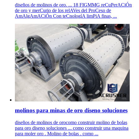
diseños de molinos de oro. ... 18 FIGMMG reCuPerACiÓn
de oro y merCurio de los relAVes del ProCeso de
AmAlgAmACiÓn Con teCnologíA limPiA finas, ...
molinos para minas de oro diseno soluciones
diseños de molinos de orocomo construir molino de bolas
para oro diseno soluciones ... como construir una maquina
para moler oro . Molino de bolas . como ...