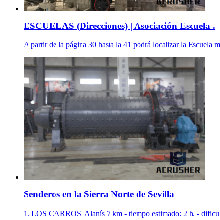
ESCUELAS (Direcciones) | Asociación Escuela .
A partir de la página 30 hasta la 41 podrá localizar la Escuela 
Senderos en la Sierra Norte de Sevilla
1. LOS CARROS, Alanís 7 km - tiempo estimado: 2 h. - dificult