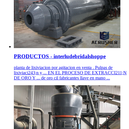
PRODUCTOS - interludebridalshoppe
planta de lixiviacion por agitacion en venta . Pulpas de
lixiviaci243;n y ... EN EL PROCESO DE EXTRACCI211;N
DE ORO Y ... de oro cil fabricantes llave en mano ...