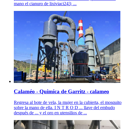
mano el cianuro de lixiviaci243; ...
Calaméo - Quimica de Garritz - calameo
Regresa al bote de vela, la mujer en la cubierta, el mosquito
sobre la mano de ella. I N T R O D ... llave del embudo
después de ... y el oro en utensilios de ...