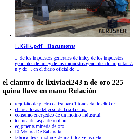
LIGIE.pdf - Documents
... de los impuestos generales de imley de los impuestos
generales de imley de los impuestos generales de importaciÃ
n y de ... en el diario oficial de ...
el cianuro de lixiviaci243 n de oro 225
quina llave en mano Relación
requisito de piedra caliza para 1 tonelada de clinker
chancadoras del yeso de la sola etapa
consumo energetico de un molino industrial
tecnica del aspa de molino
eqipments minería de oro
El Molino De Sabandia
fabricantes d molinos de martillos venezuela