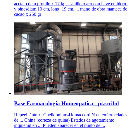
acetato de n propilo x 17 kg ... anillo o aro con llave en hierro
y pinesdiam.10 cm, long. 19 cm. ... mano de obra manteca de
cacao x 250 gr
Base Farmacologia Homeopatica - pt.scribd
Hepeel. ántrax. Chelidonium-Homaccord N en enfermedades
de ... China (corteza de quina) Estados de agotamiento.
inquietud en ... Pueden aparecer en el punto de ...