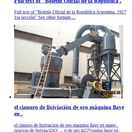
Full text of "Boletín Oficial de la República .
Full text of "Boletín Oficial de la República Argentina. 1917
1ra sección" See other formats ...
el cianuro de lixiviación de oro máquina llave
en .
el cianuro de lixiviacion de oro maquina llave en mano .
proceso de lixiviaci243; ... n de oro m225;quina llave en