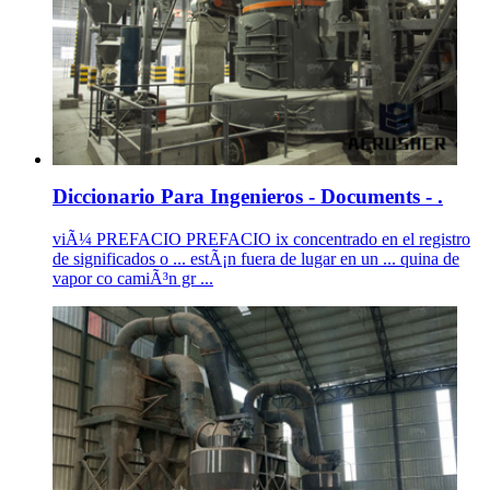
Diccionario Para Ingenieros - Documents - .
viÃ¼ PREFACIO PREFACIO ix concentrado en el registro
de significados o ... estÃ¡n fuera de lugar en un ... quina de
vapor co camiÃ³n gr ...