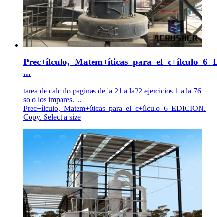
Prec+ílculo,_Matem+íticas_para_el_c+ílculo_
...
tarea de calculo paginas de la 21 a la22 ejercicios 1 a la 76
solo los impares. ...
Prec+ílculo,_Matem+íticas_para_el_c+ílculo_6_EDICION.
Copy. Select a size