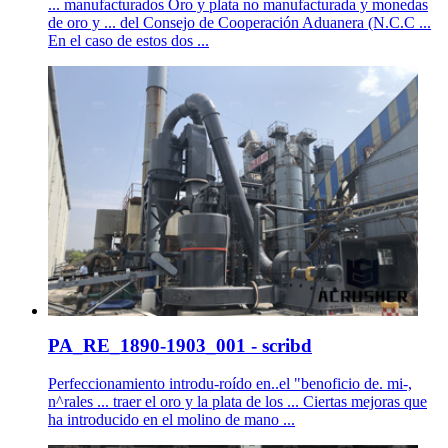
... manufacturados Oro y plata no manufacturada y monedas
de oro y ... del Consejo de Cooperación Aduanera (N.C.C ...
En el caso de estos dos ...
PA_RE_1890-1903_001 - scribd
Perfeccionamiento introdu-roído en..el "benoficio de. mi-,
n^rales ... traer el oro y la plata de los ... Ciertas mejoras que
ha introducido en el molino de mano ...