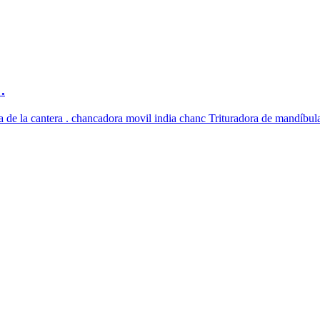
.
na de la cantera . chancadora movil india chanc Trituradora de mandíbul