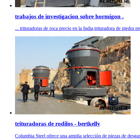
trabajos de investigacion sobre hormigon .
... trituradoras de roca precio en la India,trituradora de piedra p
trituradoras de rodilos - bertkelly
Columbia Steel ofrece una amplia selección de piezas de desgast