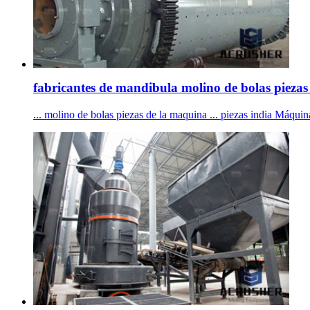
fabricantes de mandibula molino de bolas piezas 
... molino de bolas piezas de la maquina ... piezas india Máqui