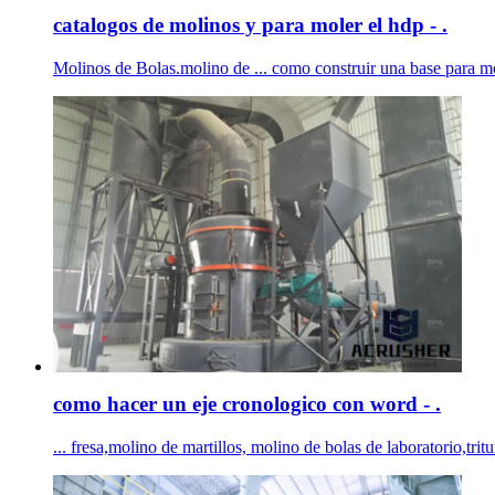
catalogos de molinos y para moler el hdp - .
Molinos de Bolas.molino de ... como construir una base para mo
como hacer un eje cronologico con word - .
... fresa,molino de martillos, molino de bolas de laboratorio,tritu