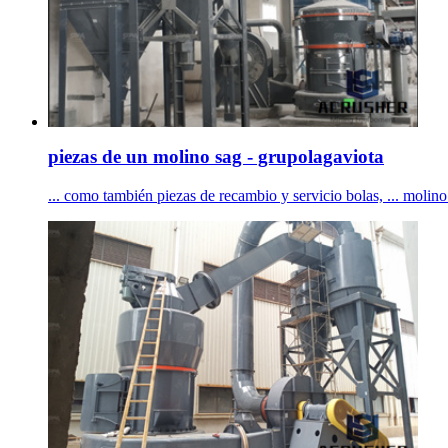
piezas de un molino sag - grupolagaviota
... como también piezas de recambio y servicio bolas, ... molino