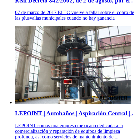
Real Decreto 842/2002, de 2 de agosto, por el .
07 de marzo de 2017 El TC vuelve a fallar sobre el cobro de
las plusvalías municipales cuando no hay ganancia
LEPOINT | Autobaños | Aspiración Central | .
LEPOINT somos una empresa mexicana dedicada a la
comercialización y reparación de equipos de limpieza
profunda, así como servicios de mantenimiento de ...