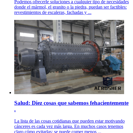
Podemos ofrecerle soluciones a cualquier tipo de necesidades
donde el mármol, el granito o la piedra, puedan ser factibles:
revestimientos de escaleras, fachadas y ...
Salud: Diez cosas que sabemos fehacientemente
.
La lista de las cosas cotidianas que pueden estar motivando
cánceres es cada vez más larga. En muchos casos tenemos
claro cómo evitarlas: se puede comer menos ...