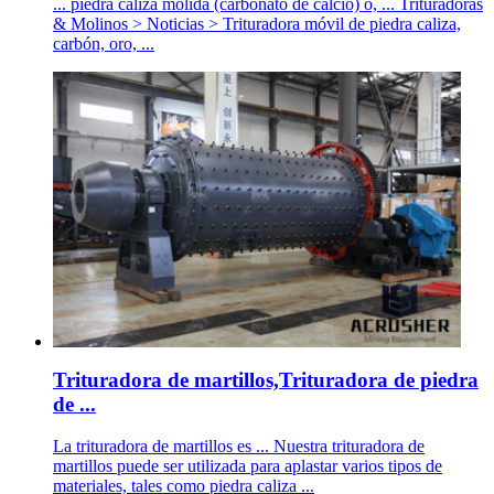
... piedra caliza molida (carbonato de calcio) o, ... Trituradoras
& Molinos > Noticias > Trituradora móvil de piedra caliza,
carbón, oro, ...
Trituradora de martillos,Trituradora de piedra
de ...
La trituradora de martillos es ... Nuestra trituradora de
martillos puede ser utilizada para aplastar varios tipos de
materiales, tales como piedra caliza ...