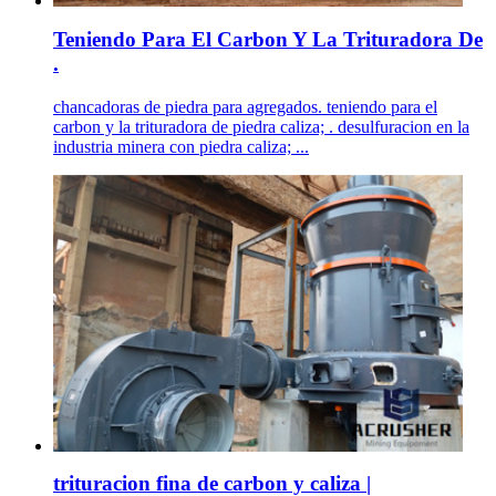
Teniendo Para El Carbon Y La Trituradora De
.
chancadoras de piedra para agregados. teniendo para el
carbon y la trituradora de piedra caliza; . desulfuracion en la
industria minera con piedra caliza; ...
trituracion fina de carbon y caliza |