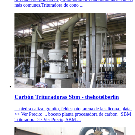
más comunes.Trituradora de cono ...
Carbón Trituradoras Sbm - thehotelberlin
... piedra caliza, granito, feldespato, arena de la silicona, plata.
>> Ver Precio; ... boceto planta procesadora de carbon | SBM
Trituradora >> Ver Precio; SBM ...