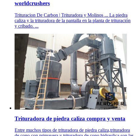
worldcrushers
Trituracion De Carbon | Trituradora y Molinos ... La piedra
caliza y la trituradora de la pantalla en la planta de trituración
y cribado. ...
Trituradora de piedra caliza compra y venta
Entre muchos tipos de trituradora de piedra caliza,trituradora
de cono con primavera y trituradora de cono hidraulica son las