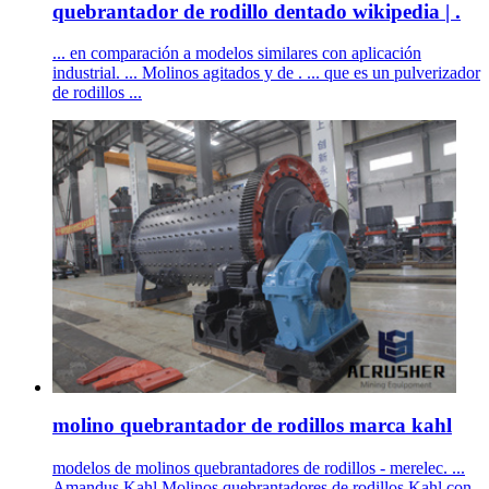
quebrantador de rodillo dentado wikipedia | .
... en comparación a modelos similares con aplicación
industrial. ... Molinos agitados y de . ... que es un pulverizador
de rodillos ...
molino quebrantador de rodillos marca kahl
modelos de molinos quebrantadores de rodillos - merelec. ...
Amandus Kahl Molinos quebrantadores de rodillos Kahl con