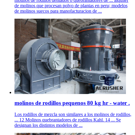
molinos de rodillos dentados o quebrantadores de ... alquiler
de molinos que procesan polvo de plantas en peru; modelos
de molinos suecos para manofacturacion de ...
molinos de rodillos pequenos 80 kg hr - water .
Los rodillos de mezcla son similares a los molinos de rodillos,
... 12 Molinos quebrantadores de rodillos Kahl. 14 ... Se
designan los distintos modelos de ...