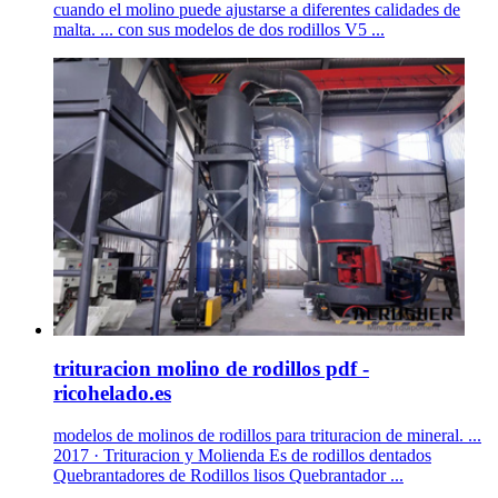
cuando el molino puede ajustarse a diferentes calidades de
malta. ... con sus modelos de dos rodillos V5 ...
trituracion molino de rodillos pdf -
ricohelado.es
modelos de molinos de rodillos para trituracion de mineral. ...
2017 · Trituracion y Molienda Es de rodillos dentados
Quebrantadores de Rodillos lisos Quebrantador ...