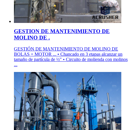
GESTION DE MANTENIMIENTO DE
MOLINO DE .
GESTIÓN DE MANTENIMIENTO DE MOLINO DE
BOLAS + MOTOR ... • Chancado en 3 etapas alcanzar un
tamaño de partícula de ½" • Circuito de molienda con molinos
...