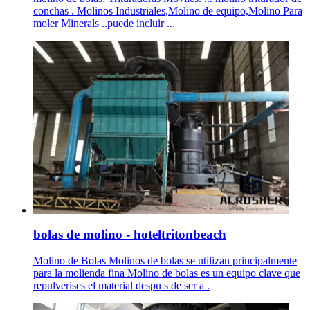
conchas . Molinos Industriales,Molino de equipo,Molino Para
moler Minerals ..puede incluir ...
bolas de molino - hoteltritonbeach
Molino de Bolas Molinos de bolas se utilizan principalmente
para la molienda fina Molino de bolas es un equipo clave que
repulverises el material despu s de ser a .