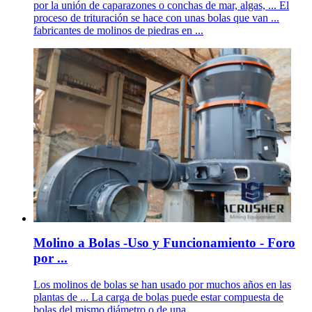
por la unión de caparazones o conchas de mar, algas, ... El
proceso de trituración se hace con unas bolas que van ...
fabricantes de molinos de piedras en ...
Molino a Bolas -Uso y Funcionamiento - Foro
por ...
Los molinos de bolas se han usado por muchos años en las
plantas de ... La carga de bolas puede estar compuesta de
bolas del mismo diámetro o de una ...