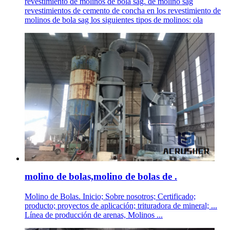
revestimiento de molinos de bola sag. de molino sag
revestimientos de cemento de concha en los revestimiento de
molinos de bola sag los siguientes tipos de molinos: ola
molino de bolas,molino de bolas de .
Molino de Bolas. Inicio; Sobre nosotros; Certificado;
producto; proyectos de aplicación; trituradora de mineral; ...
Línea de producción de arenas, Molinos ...