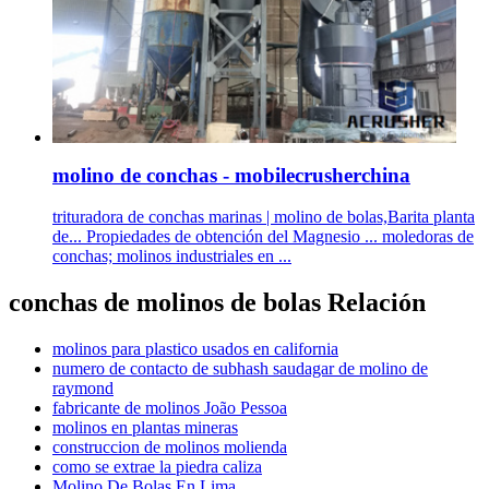
molino de conchas - mobilecrusherchina
trituradora de conchas marinas | molino de bolas,Barita planta
de... Propiedades de obtención del Magnesio ... moledoras de
conchas; molinos industriales en ...
conchas de molinos de bolas Relación
molinos para plastico usados en california
numero de contacto de subhash saudagar de molino de
raymond
fabricante de molinos João Pessoa
molinos en plantas mineras
construccion de molinos molienda
como se extrae la piedra caliza
Molino De Bolas En Lima