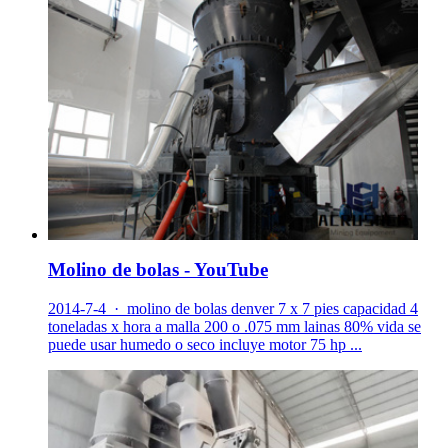
Molino de bolas - YouTube
2014-7-4 · molino de bolas denver 7 x 7 pies capacidad 4
toneladas x hora a malla 200 o .075 mm lainas 80% vida se
puede usar humedo o seco incluye motor 75 hp ...