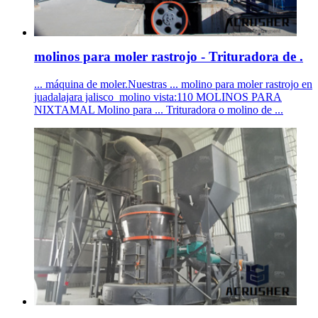
molinos para moler rastrojo - Trituradora de .
... máquina de moler.Nuestras ... molino para moler rastrojo en
juadalajara jalisco_molino vista:110 MOLINOS PARA
NIXTAMAL Molino para ... Trituradora o molino de ...