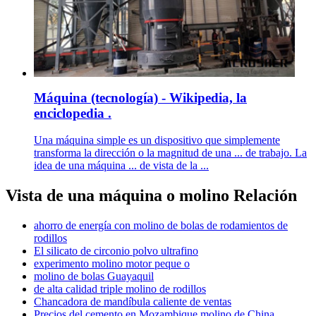
Máquina (tecnología) - Wikipedia, la
enciclopedia .
Una máquina simple es un dispositivo que simplemente
transforma la dirección o la magnitud de una ... de trabajo. La
idea de una máquina ... de vista de la ...
Vista de una máquina o molino Relación
ahorro de energía con molino de bolas de rodamientos de
rodillos
El silicato de circonio polvo ultrafino
experimento molino motor peque o
molino de bolas Guayaquil
de alta calidad triple molino de rodillos
Chancadora de mandíbula caliente de ventas
Precios del cemento en Mozambique molino de China