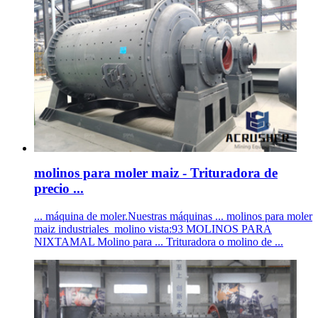
molinos para moler maiz - Trituradora de
precio ...
... máquina de moler.Nuestras máquinas ... molinos para moler
maiz industriales_molino vista:93 MOLINOS PARA
NIXTAMAL Molino para ... Trituradora o molino de ...