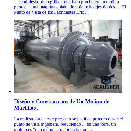
... semi-desborde o grilla ahora bajo prueba en un molino
piloto. ... una máquina enlainadora de ocho ejes dobles, ... El
Punto de Vista de los Fabricantes Eric ...
Diseño y Construccion de Un Molino de
Martillos .
La realización de este proyecto se justifica primero desde el
punto de vista ingenieril. reduciendo ... en una torre. un
molino es "una máquina o artefacto que ...