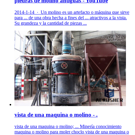
piedras de molino antiguas - YouTube
2014-1-14 · Un molino es un artefacto o máquina que sirve
para ... de una obra hecha a fines del ... atractivos a la vista.
Su grandeza y la cantidad de piezas ...
vista de una maquina o molino - .
vista de una maquina o molino; ... Minería conocimiento
maquina o molino para moler choclo vista de una maquina o