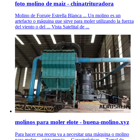
foto molino de maiz - chinatrituradora
Molino de Forraje Estrella Blanca ... Un molino es un
artefacto o máquina que sirve para moler utilizando la fuerza
del viento o del ... Vista Satelital de ...
molinos para moler elote - buena-molino.xyz
Para hacer esa receta va a necesitar una máquina o molino
para moler ... vista previa ... Características ... Tamal de