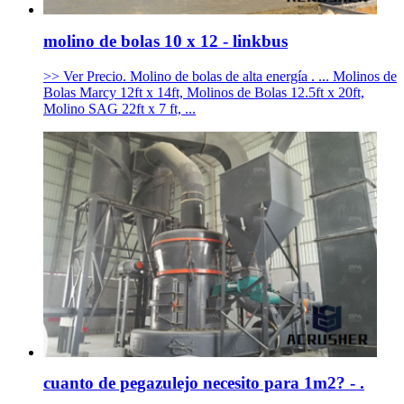
molino de bolas 10 x 12 - linkbus
>> Ver Precio. Molino de bolas de alta energía . ... Molinos de
Bolas Marcy 12ft x 14ft, Molinos de Bolas 12.5ft x 20ft,
Molino SAG 22ft x 7 ft, ...
cuanto de pegazulejo necesito para 1m2? - .