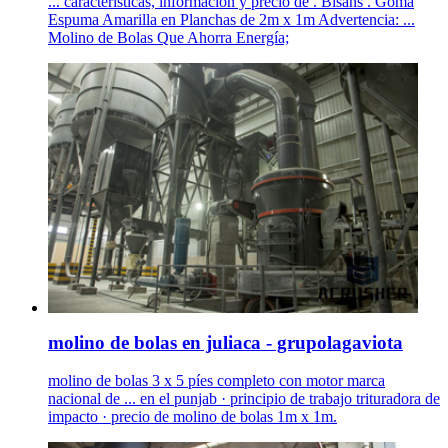
... características, información y precio de . Bisans . Goma
Espuma Amarilla en Planchas de 2m x 1m Advertencia: ...
Molino de Bolas Que Ahorra Energía;
molino de bolas en juliaca - grupolagaviota
molino de bolas 3 x 5 píes completo con motor marca
nacional de ... en el punjab · principio de trabajo trituradora de
impacto · precio de molino de bolas 1m x 1m.