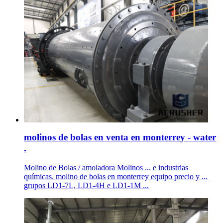
molinos de bolas en venta en monterrey - water
.
Molino de Bolas / amoladora Molinos ... e industrias
químicas. molino de bolas en monterrey equipo precio y ...
grupos LD1-7L, LD1-4H e LD1-1M ...