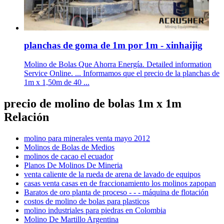
planchas de goma de 1m por 1m - xinhaijig
Molino de Bolas Que Ahorra Energía. Detailed information
Service Online. ... Informamos que el precio de la planchas de
1m x 1,50m de 40 ...
precio de molino de bolas 1m x 1m
Relación
molino para minerales venta mayo 2012
Molinos de Bolas de Medios
molinos de cacao el ecuador
Planos De Molinos De Mineria
venta caliente de la rueda de arena de lavado de equipos
casas venta casas en de fraccionamiento los molinos zapopan
Baratos de oro planta de proceso - - - máquina de flotación
costos de molino de bolas para plasticos
molino industriales para piedras en Colombia
Molino De Martillo Argentina