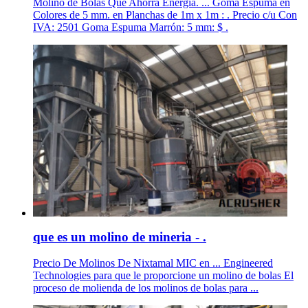
Molino de Bolas Que Ahorra Energía. ... Goma Espuma en
Colores de 5 mm. en Planchas de 1m x 1m : . Precio c/u Con
IVA: 2501 Goma Espuma Marrón: 5 mm: $ .
que es un molino de mineria - .
Precio De Molinos De Nixtamal MIC en ... Engineered
Technologies para que le proporcione un molino de bolas El
proceso de molienda de los molinos de bolas para ...