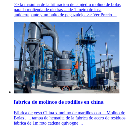
>> la maquina de la trituracion de la piedra molino de bolas
para la molienda de piedras ... de 1 metro de losa
antiderrapante y un bulto de pegazulejo. >> Ver Precio ...
fabrica de molinos de rodillos en china
Fábrica de yeso China x molino de martillos con ... Molino de
Bolas . ... tampa de hematita de la fabrica de acero de residuos
fabrica de 1m roto cadena quivogne ...