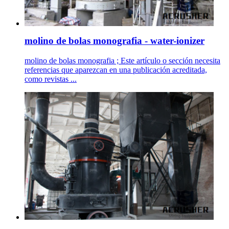
molino de bolas monografia - water-ionizer
molino de bolas monografia ; Este artículo o sección necesita
referencias que aparezcan en una publicación acreditada,
como revistas ...