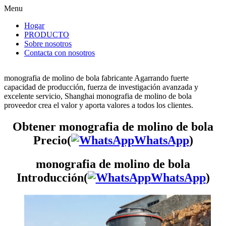
Menu
Hogar
PRODUCTO
Sobre nosotros
Contacta con nosotros
monografia de molino de bola fabricante Agarrando fuerte
capacidad de producción, fuerza de investigación avanzada y
excelente servicio, Shanghai monografia de molino de bola
proveedor crea el valor y aporta valores a todos los clientes.
Obtener monografia de molino de bola
Precio(
WhatsApp
)
monografia de molino de bola
Introducción(
WhatsApp
)