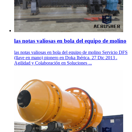
las notas valiosas en bola del equipo de molino
las notas valiosas en bola del equipo de molino Servicio DFS
(llave en mano) pionero en Doka Ibérica. 27 Dic 2013 .
Agilidad y Colaboración en Soluciones ...