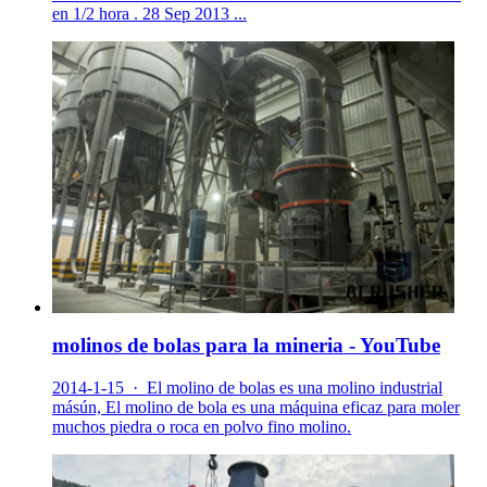
en 1/2 hora . 28 Sep 2013 ...
molinos de bolas para la mineria - YouTube
2014-1-15 · El molino de bolas es una molino industrial
másún, El molino de bola es una máquina eficaz para moler
muchos piedra o roca en polvo fino molino.