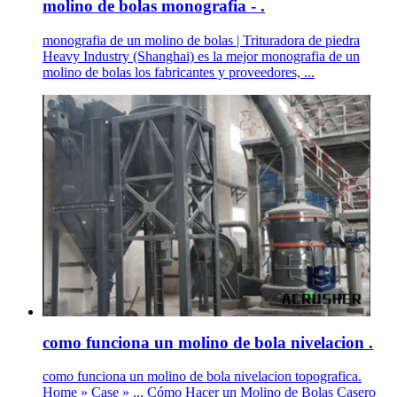
molino de bolas monografia - .
monografia de un molino de bolas | Trituradora de piedra
Heavy Industry (Shanghai) es la mejor monografia de un
molino de bolas los fabricantes y proveedores, ...
como funciona un molino de bola nivelacion .
como funciona un molino de bola nivelacion topografica.
Home » Case » ... Cómo Hacer un Molino de Bolas Casero