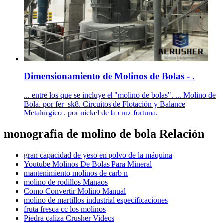
Dimensionamiento de Molinos de Bolas - .
... entre los que se incluye el "molino de bolas". ... Molino de
Bola. por fer_sk8. Circuitos de Flotación y Balance
Metalurgico . por nickel de la cruz fortuna.
monografia de molino de bola Relación
gran capacidad de yeso en polvo de la máquina
Youtube Molinos De Bolas Para Mineral
mantenimiento molinos de carb n
molino de rodillos Manaos
Como Convertir Molino Manual
molino de martillos industrial especificaciones
fruta fresca cc los molinos
Piedra caliza Crusher Videos