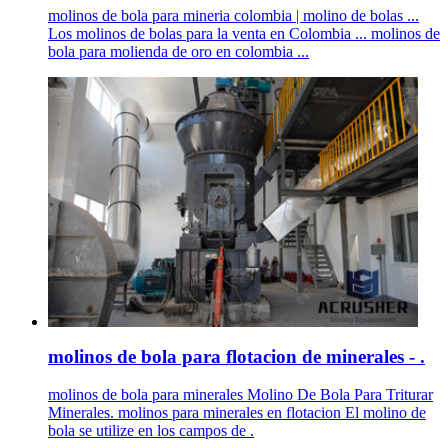
molinos de bola para mineria colombia | molino de bolas ...
Los molinos de bolas para la venta en Colombia ... molinos de
bola para molienda de oro en colombia ...
molinos de bola para flotacion de minerales - .
molinos de bola para minerales Molino De Bola Para Triturar
Minerales. molinos para minerales en flotacion El molino de
bola se utilize en los campos de .