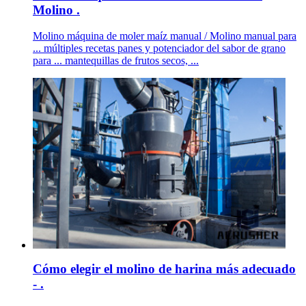
Molino .
Molino máquina de moler maíz manual / Molino manual para
... múltiples recetas panes y potenciador del sabor de grano
para ... mantequillas de frutos secos, ...
Cómo elegir el molino de harina más adecuado
- .