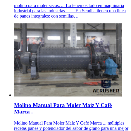
molino para moler secos. ... Lo tenemos todo en maquinaria
industrial para las industrias ... ... En Semilla tienen una linea
de panes integrales: con semillas, ...
Molino Manual Para Moler Maíz Y Café
Marca .
Molino Manual Para Moler Maíz Y Café Marca ... múltiples
recetas panes y potenciador del sabor de grano para una mejor