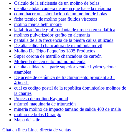
Calculo de la eficiensia de un molino de bolas
de alta calidad cantera de arena que hace la máquina
como hacer una simulacion de un molino de bolas
ficha tecnica de molino para fluidos viscosos
molino marca beth moore
la fabricación de grafito planta de proceso en sudáfrica
molinos pulverizador grafito en alemania
pantalla de alta frecuencia de la piedra caliza utilizada
De alta calidad chancadora de mandíbula móvil
Molino De Trigo Pequeños 1895 Productos
Super corona de martillo chancadora de carbón
Molienda de cemento molinomolienda
de alta calidad y la parte superior vender hydrocyclone
asamblea
De aceite de cerámica de fracturamiento proppant 20 -
40mesh
cual es codigo postal de la republica dominicalos molinos de
la charles
Proceso de molino Raymond
mármol maquinaria de trituración
mineria molino de impacto tamano de salida 400 de malla
molino de bolas Durango
Mapa del sitio
Chat en línea
Línea directa de ventas