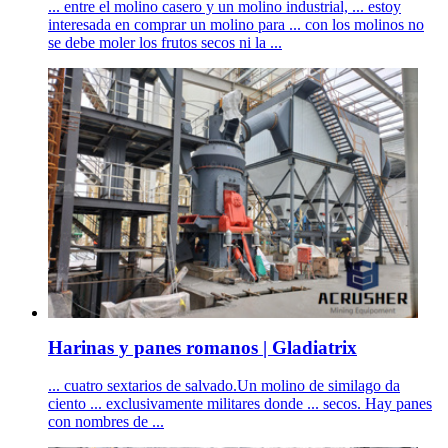
... entre el molino casero y un molino industrial, ... estoy
interesada en comprar un molino para ... con los molinos no
se debe moler los frutos secos ni la ...
Harinas y panes romanos | Gladiatrix
... cuatro sextarios de salvado.Un molino de similago da
ciento ... exclusivamente militares donde ... secos. Hay panes
con nombres de ...