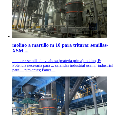
molino a martillo m 10 para triturar semillas-
XSM ...
... inters: semilla de vitabosa (materia prima) molino, P:
Potencia necesaria para ... sarandas industrial osemi- industrial
para ... pimientas; Panes ...