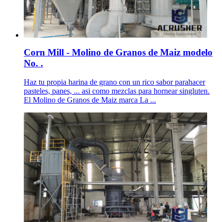
Corn Mill - Molino de Granos de Maiz modelo
No. .
Haz tu propia harina de grano con un rico sabor parahacer
pasteles, panes, ... asi como mezclas para hornear singluten.
El Molino de Granos de Maiz marca La ...