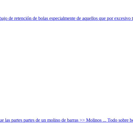
bajo de retención de bolas especialmente de aquellos que por excesivo t
e las partes partes de un molino de barras >> Molinos ... Todo sobr