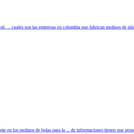
il. ... cuales son las empresas en colombia que fabrican molinos de pilar
.
ente en los molinos de bolas para la ... de informaciones tienen que propo