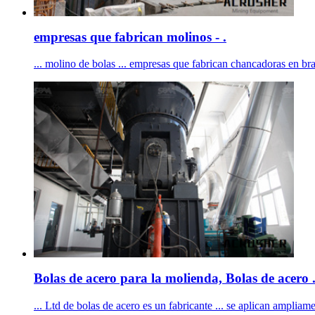
empresas que fabrican molinos - .
... molino de bolas ... empresas que fabrican chancadoras en bras
Bolas de acero para la molienda, Bolas de acero 
... Ltd de bolas de acero es un fabricante ... se aplican ampliam