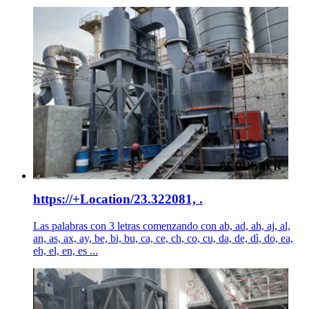
https://+Location/23.322081, .
Las palabras con 3 letras comenzando con ab, ad, ah, aj, al,
an, as, ax, ay, be, bi, bu, ca, ce, ch, co, cu, da, de, dì, do, ea,
eh, el, en, es ...