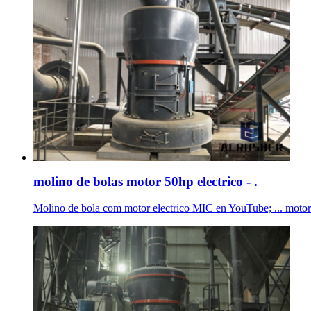
molino de bolas motor 50hp electrico - .
Molino de bola com motor electrico MIC en YouTube; ... motor 