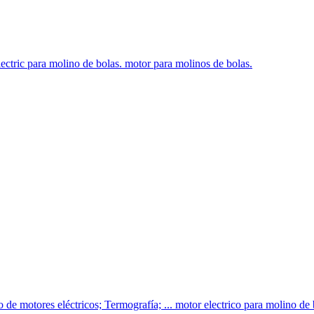
ectric para molino de bolas. motor para molinos de bolas.
 de motores eléctricos; Termografía; ... motor electrico para molino de b