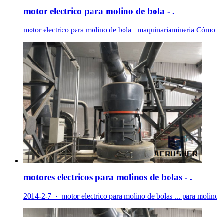
motor electrico para molino de bola - .
motor electrico para molino de bola - maquinariamineria Cómo 
motores electricos para molinos de bolas - .
2014-2-7 · motor electrico para molino de bolas ... para molin