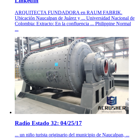
LinkedIn
ARQUITECTA FUNDADORA en RAUM FABRIK.
Ubicación Naucalpan de Juárez y ... Universidad Nacional de
Colombia: Extracto: En la confluencia ... Philippine Normal
...
Radio Estado 32: 04/25/17
... un niño turista originario del municipio de Naucalpan, ...