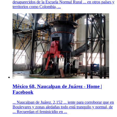
desaparecidos de la Escuela Normal Rural ... en otros países y
territorios como Colombia, ...
México 68, Naucalpan de Juárez - Home |
Facebook
... Naucalpan de Juárez. 2,152 ... iente para corroborar que en
Boulevares y zonas aledañas todo está tranquilo y normal, de
... Recuerdan el feminicidio en ...