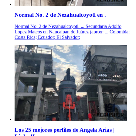
Normal No. 2 de Nezahualcoyotl en .
Normal No. 2 de Nezahualcoyotl. ... Secundaria Adolfo
Lopez Mateos en Naucalpan de Juárez (aprox: ... Colombia;
Costa Rica; Ecuador; El Salvador;
Los 25 mejores perfiles de Angela Arias |