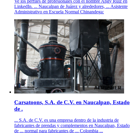
Ve los perfiles de profesionales con el nombre Angy Ruiz en
LinkedIn. ... Naucalpan de Juárez y alrededores, ... Asistente
Administrativo en Escuela Normal Chinandega:
Carsatoons, S.A. de C.V. en Naucalpan, Estado
de .
... S.A. de C.V. es una empresa dentro de la industria de
fabricantes de prendas y complementos en Naucalpan, Estado
de ... normal para fabricantes de ... Colombia ...