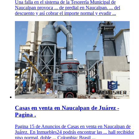
Una falla en el sistema de la Tesorería Municipal de
Naucalpan provoca ... de predial en Naucalpan. ... del
descuento y así cobrar el importe normal y evadir ...
Casas en venta en Naucalpan de Juárez -
Pagina .
Pagina 15 de Anuncios de Casas en venta en Naucalpan de
Juárez. En Inmuebles24 podrás encontrar las ... hall recibidor
piso normal, doble ... Colombia; Brasil ...