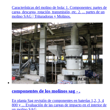
Características del molino de bola: 1. Componentes: partes de
carga, descarga, rotación, transmisión, etc. 2. ... partes de un
molino SAG | Trituradoras y Molinos.
componentes de los molinos sag - .
En planta Sag revisión de componentes en baterías 1,2, 3, 4
800 y ... Evaluación de las cargas de impacto en el interior de
un molino SAG . ...