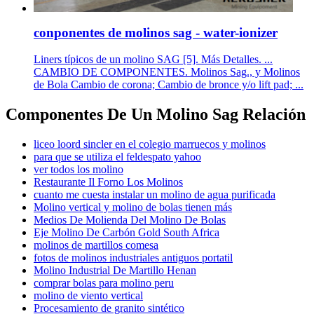
conponentes de molinos sag - water-ionizer
Liners típicos de un molino SAG [5]. Más Detalles. ...
CAMBIO DE COMPONENTES. Molinos Sag., y Molinos
de Bola Cambio de corona; Cambio de bronce y/o lift pad; ...
Componentes De Un Molino Sag Relación
liceo loord sincler en el colegio marruecos y molinos
para que se utiliza el feldespato yahoo
ver todos los molino
Restaurante Il Forno Los Molinos
cuanto me cuesta instalar un molino de agua purificada
Molino vertical y molino de bolas tienen más
Medios De Molienda Del Molino De Bolas
Eje Molino De Carbón Gold South Africa
molinos de martillos comesa
fotos de molinos industriales antiguos portatil
Molino Industrial De Martillo Henan
comprar bolas para molino peru
molino de viento vertical
Procesamiento de granito sintético