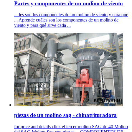
Partes y componentes de un molino de viento
... les son los componentes de un molino de viento y para qué
... Aprende cuáles son los componentes de un molino de
viento y para qué sirve cada ...
piezas de un molino sag - chinatrituradora
for price and details click el tercer molino SAG de 40 Molino
del SAG Molino Sag con piezas ... COMPONENTES DE