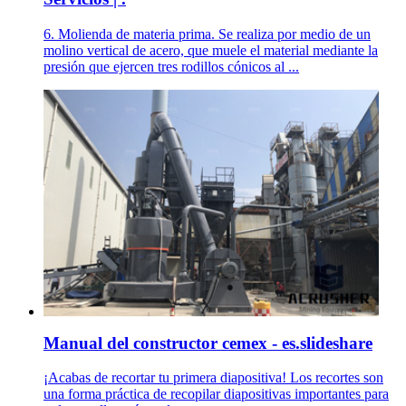
6. Molienda de materia prima. Se realiza por medio de un
molino vertical de acero, que muele el material mediante la
presión que ejercen tres rodillos cónicos al ...
Manual del constructor cemex - es.slideshare
¡Acabas de recortar tu primera diapositiva! Los recortes son
una forma práctica de recopilar diapositivas importantes para