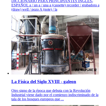
DICCIONARIO PARA PRINCIPIANTES INGLES-
ESPAÑOL a / un a / una a (cassette) recorder / grabadora a
(draw) well / pozo A (note) / la
La Física del Siglo XVIII - galeon
Otro signo de la época que debuta con la Revolución
Industrial viene dado por el comienzo indiscriminado de la
tala de los bosques europeos que ...