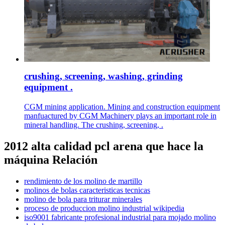
crushing, screening, washing, grinding
equipment .
CGM mining application. Mining and construction equipment
manfuactured by CGM Machinery plays an important role in
mineral handling. The crushing, screening, .
2012 alta calidad pcl arena que hace la
máquina Relación
rendimiento de los molino de martillo
molinos de bolas caracteristicas tecnicas
molino de bola para triturar minerales
proceso de produccion molino industrial wikipedia
iso9001 fabricante profesional industrial para mojado molino