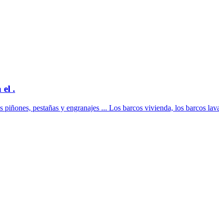
el .
 piñones, pestañas y engranajes ... Los barcos vivienda, los barcos lava