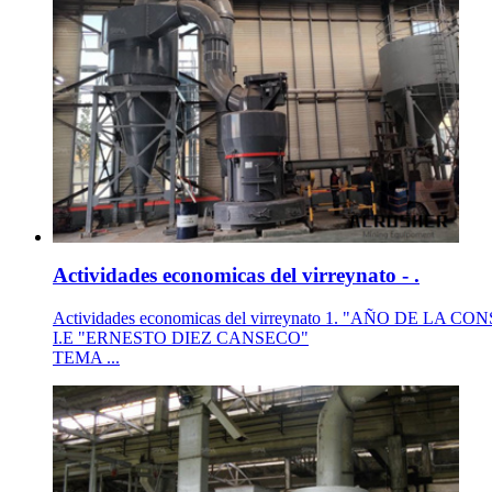
Actividades economicas del virreynato - .
Actividades economicas del virreynato 1. "AÑO DE 
I.E "ERNESTO DIEZ CANSECO"
TEMA ...