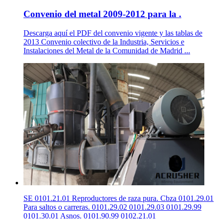
Convenio del metal 2009-2012 para la .
Descarga aquí el PDF del convenio vigente y las tablas de
2013 Convenio colectivo de la Industria, Servicios e
Instalaciones del Metal de la Comunidad de Madrid ...
SE 0101.21.01 Reproductores de raza pura. Cbza 0101.29.01
Para saltos o carreras. 0101.29.02 0101.29.03 0101.29.99
0101.30.01 Asnos. 0101.90.99 0102.21.01