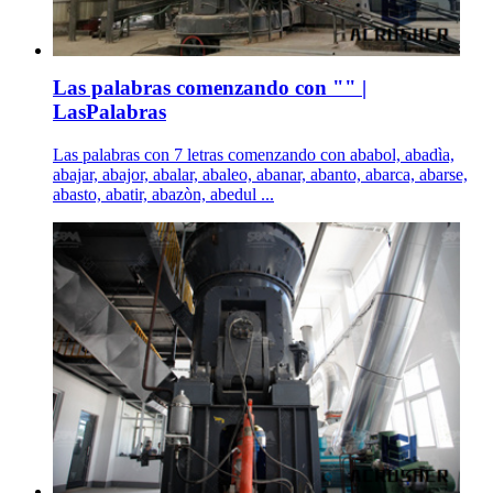
Las palabras comenzando con "" |
LasPalabras
Las palabras con 7 letras comenzando con ababol, abadìa,
abajar, abajor, abalar, abaleo, abanar, abanto, abarca, abarse,
abasto, abatir, abazòn, abedul ...