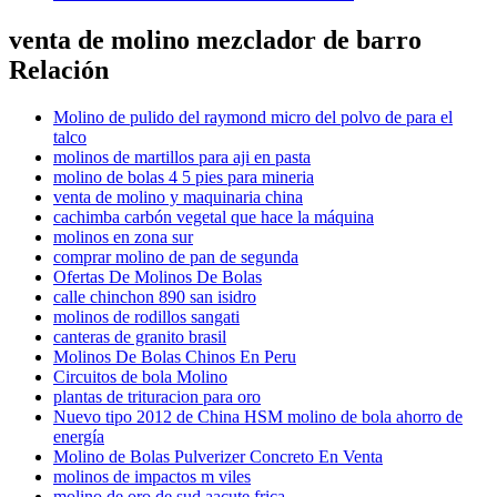
venta de molino mezclador de barro
Relación
Molino de pulido del raymond micro del polvo de para el
talco
molinos de martillos para aji en pasta
molino de bolas 4 5 pies para mineria
venta de molino y maquinaria china
cachimba carbón vegetal que hace la máquina
molinos en zona sur
comprar molino de pan de segunda
Ofertas De Molinos De Bolas
calle chinchon 890 san isidro
molinos de rodillos sangati
canteras de granito brasil
Molinos De Bolas Chinos En Peru
Circuitos de bola Molino
plantas de trituracion para oro
Nuevo tipo 2012 de China HSM molino de bola ahorro de
energía
Molino de Bolas Pulverizer Concreto En Venta
molinos de impactos m viles
molino de oro de sud aacute frica