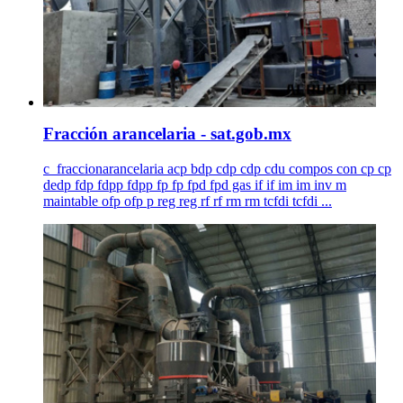
Fracción arancelaria - sat.gob.mx
c_fraccionarancelaria acp bdp cdp cdp cdu compos con cp cp
dedp fdp fdpp fdpp fp fp fpd fpd gas if if im im inv m
maintable ofp ofp p reg reg rf rf rm rm tcfdi tcfdi ...