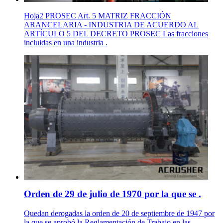
Hoja2 PROSEC Art. 5 MATRIZ FRACCIÓN
ARANCELARIA - INDUSTRIA DE ACUERDO AL
ARTÍCULO 5 DEL DECRETO PROSEC Las fracciones
incluidas en una industria .
Orden de 29 de julio de 1970 por la que se .
Quedan derogadas la orden de 20 de septiembre de 1947 por
la que se aprobó la Reglamentación de Trabajo en las