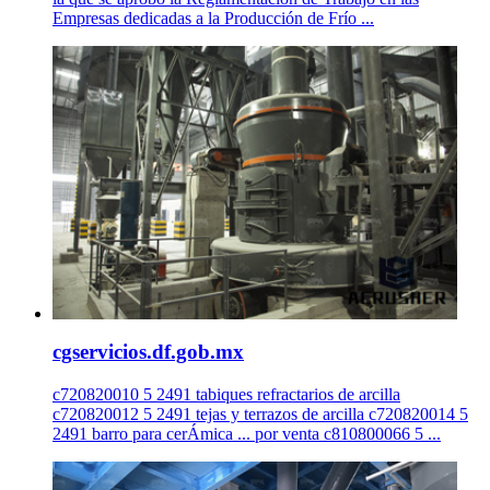
Empresas dedicadas a la Producción de Frío ...
cgservicios.df.gob.mx
c720820010 5 2491 tabiques refractarios de arcilla
c720820012 5 2491 tejas y terrazos de arcilla c720820014 5
2491 barro para cerÁmica ... por venta c810800066 5 ...