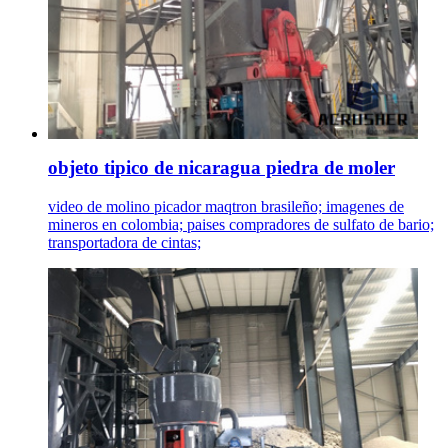
objeto tipico de nicaragua piedra de moler
video de molino picador maqtron brasileño; imagenes de
mineros en colombia; paises compradores de sulfato de bario;
transportadora de cintas;