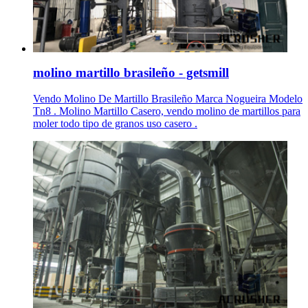
molino martillo brasileño - getsmill
Vendo Molino De Martillo Brasileño Marca Nogueira Modelo
Tn8 . Molino Martillo Casero, vendo molino de martillos para
moler todo tipo de granos uso casero .