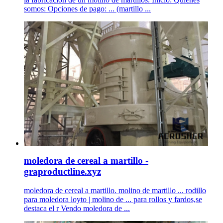
somos: Opciones de pago: ... (martillo ...
moledora de cereal a martillo -
graproductline.xyz
moledora de cereal a martillo. molino de martillo ... rodillo
para moledora loyto | molino de ... para rollos y fardos,se
destaca el r Vendo moledora de ...