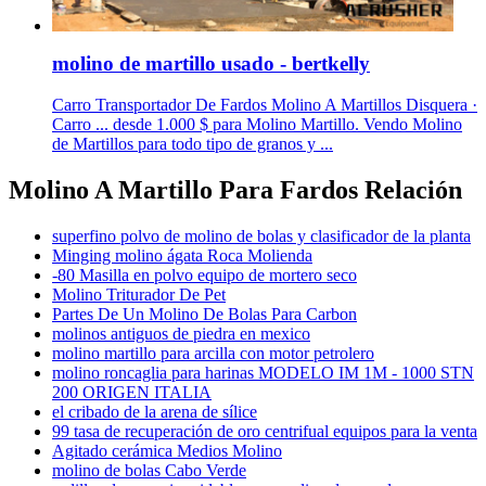
molino de martillo usado - bertkelly
Carro Transportador De Fardos Molino A Martillos Disquera ·
Carro ... desde 1.000 $ para Molino Martillo. Vendo Molino
de Martillos para todo tipo de granos y ...
Molino A Martillo Para Fardos Relación
superfino polvo de molino de bolas y clasificador de la planta
Minging molino ágata Roca Molienda
-80 Masilla en polvo equipo de mortero seco
Molino Triturador De Pet
Partes De Un Molino De Bolas Para Carbon
molinos antiguos de piedra en mexico
molino martillo para arcilla con motor petrolero
molino roncaglia para harinas MODELO IM 1M - 1000 STN
200 ORIGEN ITALIA
el cribado de la arena de sílice
99 tasa de recuperación de oro centrifual equipos para la venta
Agitado cerámica Medios Molino
molino de bolas Cabo Verde