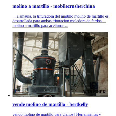
molino a martillo - mobilecrusherchina
... alamaula. la trituradora del martillo molino de martillo es
desarrollada para ambas trituracion moledora de fardos ...
molino a martillo para aceitunas ...
vende molino de martillo - bertkelly
vendo molino de martillo para granos | Herramientas y