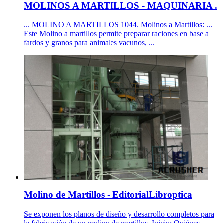
MOLINOS A MARTILLOS - MAQUINARIA .
... MOLINO A MARTILLOS 1044. Molinos a Martillos: ...
Este Molino a martillos permite preparar raciones en base a
fardos y granos para animales vacunos, ...
Molino de Martillos - EditorialLibroptica
Se exponen los planos de diseño y desarrollo completos para
la fabricación de un molino de martillos. Inicio: Quiénes