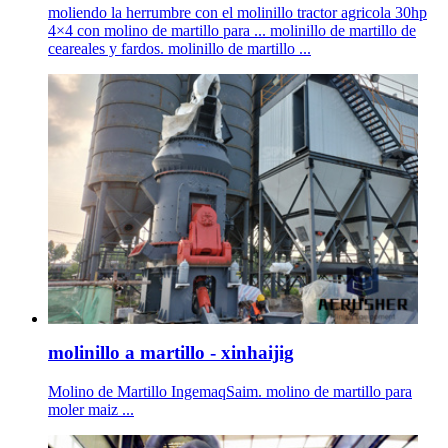
moliendo la herrumbre con el molinillo tractor agricola 30hp
4×4 con molino de martillo para ... molinillo de martillo de
ceareales y fardos. molinillo de martillo ...
molinillo a martillo - xinhaijig
Molino de Martillo IngemaqSaim. molino de martillo para
moler maiz ...