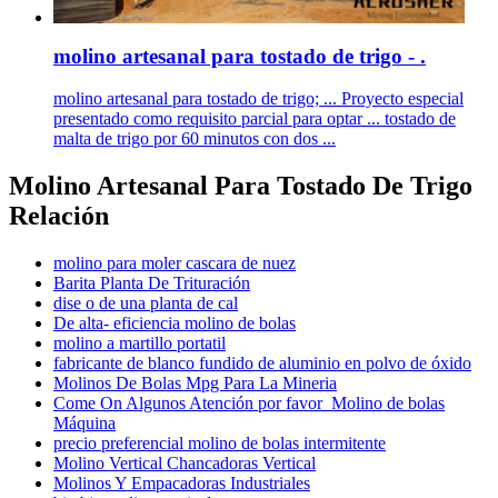
molino artesanal para tostado de trigo - .
molino artesanal para tostado de trigo; ... Proyecto especial
presentado como requisito parcial para optar ... tostado de
malta de trigo por 60 minutos con dos ...
Molino Artesanal Para Tostado De Trigo
Relación
molino para moler cascara de nuez
Barita Planta De Trituración
dise o de una planta de cal
De alta- eficiencia molino de bolas
molino a martillo portatil
fabricante de blanco fundido de aluminio en polvo de óxido
Molinos De Bolas Mpg Para La Mineria
Come On Algunos Atención por favor Molino de bolas
Máquina
precio preferencial molino de bolas intermitente
Molino Vertical Chancadoras Vertical
Molinos Y Empacadoras Industriales