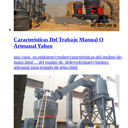
Caracteristicas Del Trabajo Manual O
Artesanal Yahoo
una clase. sq.oinkstore/crusher/caracteristicas-del-molino-de-
mano.html ... del equipo de. drdevesh/quarry/molino-
artesanal-para-tostado-de-trigo.html