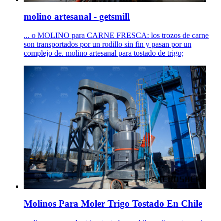
molino artesanal - getsmill
... o MOLINO para CARNE FRESCA: los trozos de carne
son transportados por un rodillo sin fin y pasan por un
complejo de. molino artesanal para tostado de trigo;
Molinos Para Moler Trigo Tostado En Chile