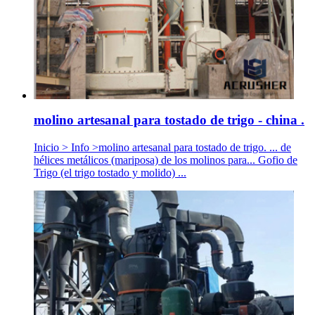
molino artesanal para tostado de trigo - china .
Inicio > Info >molino artesanal para tostado de trigo. ... de
hélices metálicos (mariposa) de los molinos para... Gofio de
Trigo (el trigo tostado y molido) ...