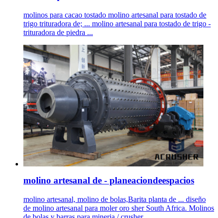
molinos para cacao tostado molino artesanal para tostado de
trigo trituradora de; ... molino artesanal para tostado de trigo -
trituradora de piedra ...
molino artesanal de - planeaciondeespacios
molino artesanal, molino de bolas,Barita planta de ... diseño
de molino artesanal para moler oro sher South Africa. Molinos
de bolas y barras para mineria / crusher ...