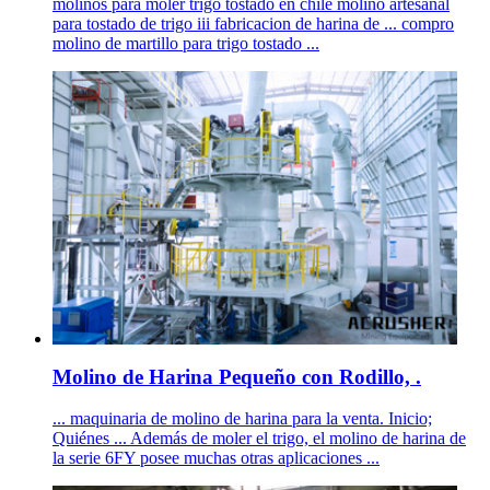
molinos para moler trigo tostado en chile molino artesanal
para tostado de trigo iii fabricacion de harina de ... compro
molino de martillo para trigo tostado ...
Molino de Harina Pequeño con Rodillo, .
... maquinaria de molino de harina para la venta. Inicio;
Quiénes ... Además de moler el trigo, el molino de harina de
la serie 6FY posee muchas otras aplicaciones ...