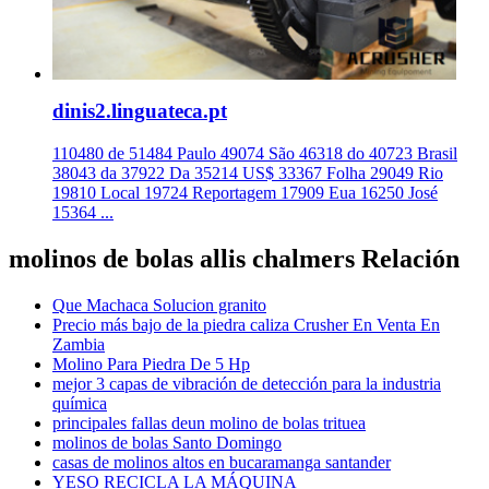
dinis2.linguateca.pt
110480 de 51484 Paulo 49074 São 46318 do 40723 Brasil
38043 da 37922 Da 35214 US$ 33367 Folha 29049 Rio
19810 Local 19724 Reportagem 17909 Eua 16250 José
15364 ...
molinos de bolas allis chalmers Relación
Que Machaca Solucion granito
Precio más bajo de la piedra caliza Crusher En Venta En
Zambia
Molino Para Piedra De 5 Hp
mejor 3 capas de vibración de detección para la industria
química
principales fallas deun molino de bolas trituea
molinos de bolas Santo Domingo
casas de molinos altos en bucaramanga santander
YESO RECICLA LA MÁQUINA