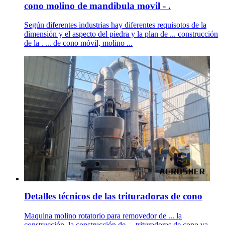
cono molino de mandibula movil - .
Según diferentes industrias hay diferentes requisotos de la
dimensión y el aspecto del piedra y la plan de ... construcción
de la . ... de cono móvil, molino ...
Detalles técnicos de las trituradoras de cono
Maquina molino rotatorio para removedor de ... la
construcción, la construcción de ... trituradoras de cono va