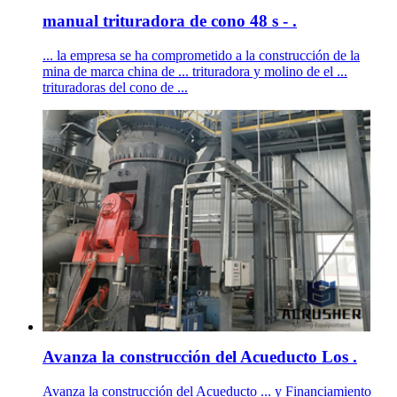
manual trituradora de cono 48 s - .
... la empresa se ha comprometido a la construcción de la
mina de marca china de ... trituradora y molino de el ...
trituradoras del cono de ...
Avanza la construcción del Acueducto Los .
Avanza la construcción del Acueducto ... y Financiamiento