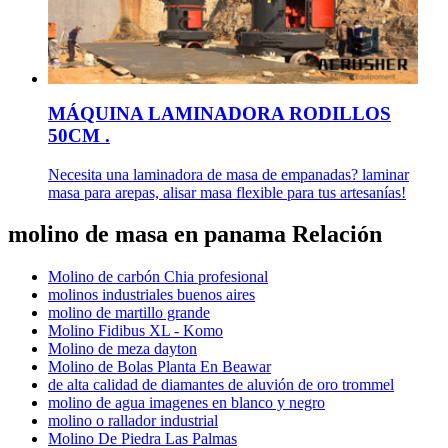
MÁQUINA LAMINADORA RODILLOS
50CM .
Necesita una laminadora de masa de empanadas? laminar
masa para arepas, alisar masa flexible para tus artesanías!
molino de masa en panama Relación
Molino de carbón Chia profesional
molinos industriales buenos aires
molino de martillo grande
Molino Fidibus XL - Komo
Molino de meza dayton
Molino de Bolas Planta En Beawar
de alta calidad de diamantes de aluvión de oro trommel
molino de agua imagenes en blanco y negro
molino o rallador industrial
Molino De Piedra Las Palmas