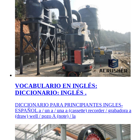
VOCABULARIO EN INGLÉS:
DICCIONARIO: INGLÉS .
DICCIONARIO PARA PRINCIPIANTES INGLES-
ESPAÑOL a / un a / una a (cassette) recorder / grabadora a
(draw) well / pozo A (note) / la