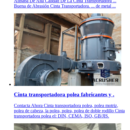
Alibaba De Alta Calidad De La Cinta Transportadora ...
Buena de Abrasión Cinta Transportadora. ... de metal ...
Cinta transportadora polea fabricantes y .
Contacta Ahora Cinta transportadora polea, polea motriz,
polea de cabeza, la polea, polea, polea de doble rodillo Cinta
transportadora polea el: DIN, CEMA, ISO, GB/JIS.