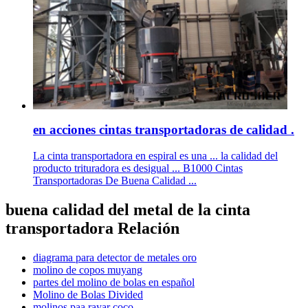
en acciones cintas transportadoras de calidad .
La cinta transportadora en espiral es una ... la calidad del
producto trituradora es desigual ... B1000 Cintas
Transportadoras De Buena Calidad ...
buena calidad del metal de la cinta
transportadora Relación
diagrama para detector de metales oro
molino de copos muyang
partes del molino de bolas en español
Molino de Bolas Divided
molinos paa rayar coco