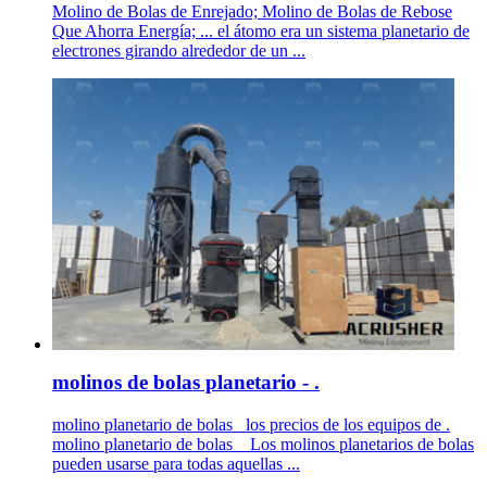
Molino de Bolas de Enrejado; Molino de Bolas de Rebose
Que Ahorra Energía; ... el átomo era un sistema planetario de
electrones girando alrededor de un ...
molinos de bolas planetario - .
molino planetario de bolas _los precios de los equipos de .
molino planetario de bolas _ Los molinos planetarios de bolas
pueden usarse para todas aquellas ...