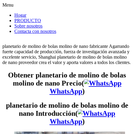
Menu
Hogar
PRODUCTO
Sobre nosotros
Contacta con nosotros
planetario de molino de bolas molino de nano fabricante Agarrando
fuerte capacidad de producción, fuerza de investigación avanzada y
excelente servicio, Shanghai planetario de molino de bolas molino
de nano proveedor crea el valor y aporta valores a todos los clientes.
Obtener planetario de molino de bolas
molino de nano Precio(
WhatsApp
)
planetario de molino de bolas molino de
nano Introducción(
WhatsApp
)