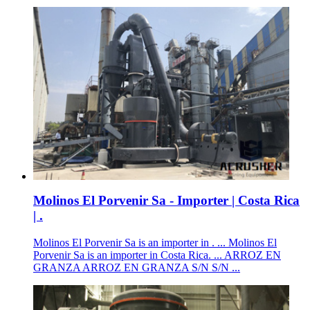
Molinos El Porvenir Sa - Importer | Costa Rica
| .
Molinos El Porvenir Sa is an importer in . ... Molinos El
Porvenir Sa is an importer in Costa Rica. ... ARROZ EN
GRANZA ARROZ EN GRANZA S/N S/N ...