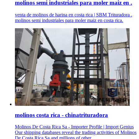
molinos semi industriales para moler maiz en .
venta de molinos de harina en costa rica | SBM Trituradora .
molinos semi industriales para moler maiz en costa rica.
molinos costa rica - chinatrituradora
Molinos De Costa Rica Sa - Importer Profile | Import Genius
Our shipping databases reveal the trading activities of Molinos
De Costa Rica Sa and millions of other ...