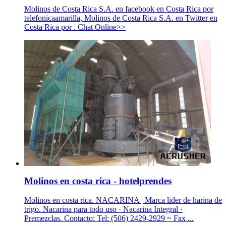
Molinos de Costa Rica S.A. en facebook en Costa Rica por
telefonicaamarilla, Molinos de Costa Rica S.A. en Twitter en
Costa Rica por . Chat Online>>
Molinos en costa rica - hotelprendes
Molinos en costa rica. NACARINA | Marca lider de harina de
trigo. Nacarina para todo uso · Nacarina Integral ·
Premezclas. Contacto: Tel: (506) 2429-2929 ~ Fax ...