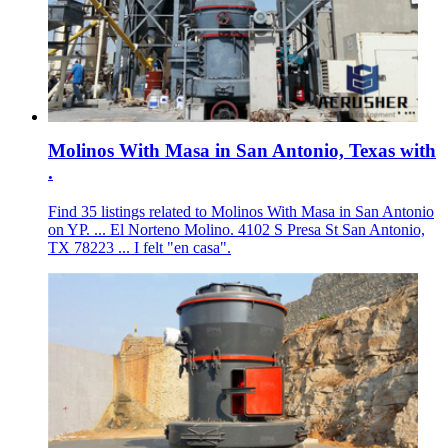
Molinos With Masa in San Antonio, Texas with
.
Find 35 listings related to Molinos With Masa in San Antonio
on YP. ... El Norteno Molino. 4102 S Presa St San Antonio,
TX 78223 ... I felt "en casa".