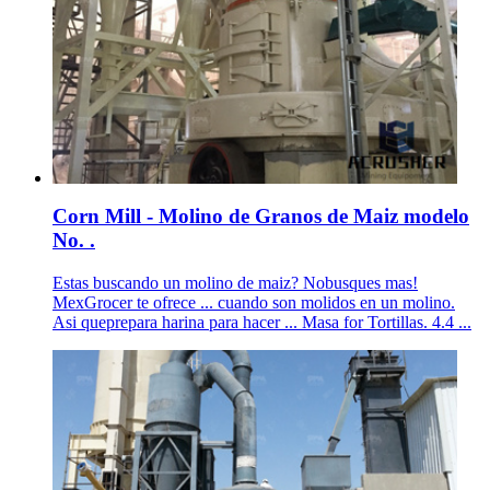
Corn Mill - Molino de Granos de Maiz modelo
No. .
Estas buscando un molino de maiz? Nobusques mas!
MexGrocer te ofrece ... cuando son molidos en un molino.
Asi queprepara harina para hacer ... Masa for Tortillas. 4.4 ...