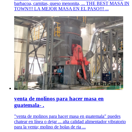
barbacoa, carnitas, queso menonita, ... THE BEST MASA IN
TOWN!!! LA MEJOR MASA EN EL PASO!!! ...
venta de molinos para hacer masa en
guatemala- .
"venta de molinos para hacer masa en guatemala" puedes
chatear en línea o dejar ... alta calidad alimentador vibratorio
para la venta; molino de bolas de ria ...