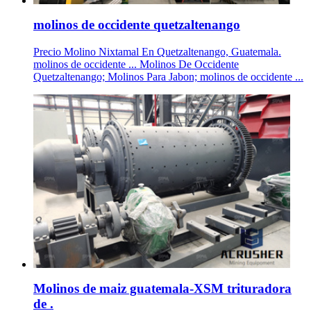
molinos de occidente quetzaltenango
Precio Molino Nixtamal En Quetzaltenango, Guatemala.
molinos de occidente ... Molinos De Occidente
Quetzaltenango; Molinos Para Jabon; molinos de occidente ...
Molinos de maiz guatemala-XSM trituradora
de .