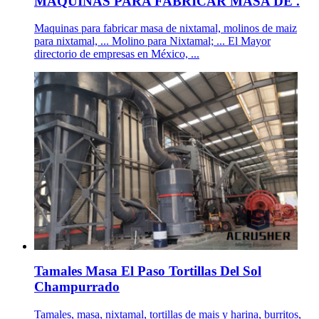
MAQUINAS PARA FABRICAR MASA DE .
Maquinas para fabricar masa de nixtamal, molinos de maiz
para nixtamal, ... Molino para Nixtamal; ... El Mayor
directorio de empresas en México, ...
Tamales Masa El Paso Tortillas Del Sol
Champurrado
Tamales, masa, nixtamal, tortillas de mais y harina, burritos,