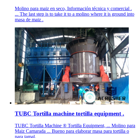
Molino para maiz en seco, Información técnica y comercial .
... The last step is to take it to a molino where it is ground into
masa de maiz .
TUBC Tortilla machine tortilla equipment .
TUBC Tortilla Machine ® Tortilla Equipment, ... Molino para
Maiz Camarada ... Bueno para elaborar masa para tortilla o
para tamal.