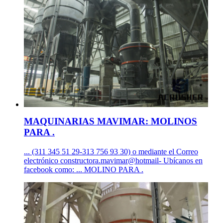
MAQUINARIAS MAVIMAR: MOLINOS
PARA .
... (311 345 51 29-313 756 93 30) o mediante el Correo
electrónico constructora.mavimar@hotmail- Ubícanos en
facebook como: ... MOLINO PARA .