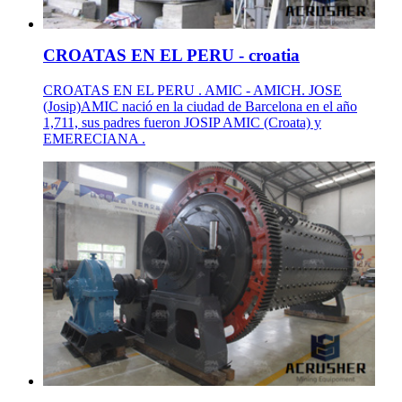
CROATAS EN EL PERU - croatia
CROATAS EN EL PERU . AMIC - AMICH. JOSE
(Josip)AMIC nació en la ciudad de Barcelona en el año
1,711, sus padres fueron JOSIP AMIC (Croata) y
EMERECIANA .