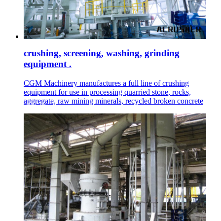
crushing, screening, washing, grinding
equipment .
CGM Machinery manufactures a full line of crushing
equipment for use in processing quarried stone, rocks,
aggregate, raw mining minerals, recycled broken concrete