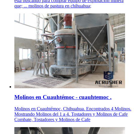
está buscando para comprar equipo de explotación minera
que; ... molinos de pastura en chihuahua;
Molinos en Cuauhtémoc - cuauhtemoc .
Molinos en Cuauhtémoc, Chihuahua. Encontrados 4 Molinos.
Mostrando Molinos del 1 a 4. Tostadores y Molinos de Cafe
Combate, Tostadores y Molinos de Cafe