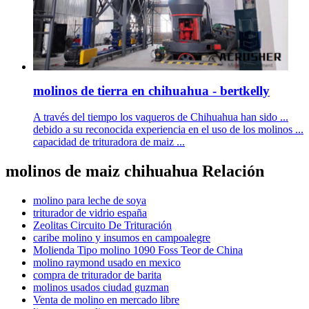
molinos de tierra en chihuahua - bertkelly
A través del tiempo los vaqueros de Chihuahua han sido ...
debido a su reconocida experiencia en el uso de los molinos ...
capacidad de trituradora de maiz ...
molinos de maiz chihuahua Relación
molino para leche de soya
triturador de vidrio españa
Zeolitas Circuito De Trituración
caribe molino y insumos en campoalegre
Molienda Tipo molino 1090 Foss Teor de China
molino raymond usado en mexico
compra de triturador de barita
molinos usados ciudad guzman
Venta de molino en mercado libre