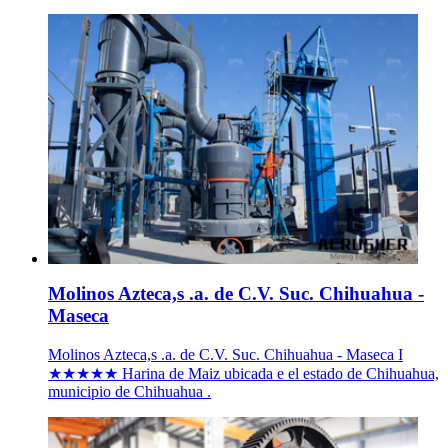
Molinos Azteca,s .a. de C.V. Suc. Chihuahua -
Maseca
Molinos Azteca,s .a. de C.V. Suc. Chihuahua - Maseca I
★★★★★ Harina de Maiz ubicada e el estado de Chihuahua,
municipio de Chihuahua .