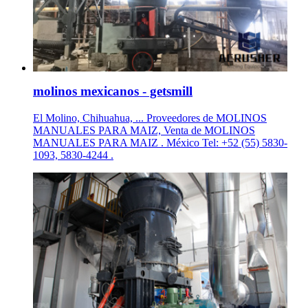
molinos mexicanos - getsmill
El Molino, Chihuahua, ... Proveedores de MOLINOS
MANUALES PARA MAIZ, Venta de MOLINOS
MANUALES PARA MAIZ . México Tel: +52 (55) 5830-
1093, 5830-4244 .