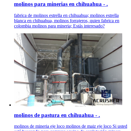
molinos para minerias en chihuahua - .
fabrica de molinos estrella en chihuahua; molinos estrella
blanca en chihuahua, molinos forrajeros, quien fabrica en
colombia molinos para mineria; Estás interesado?
molinos de pastura en chihuahua - .
molinos de mineria eje loco molinos de maiz eje loco Si usted