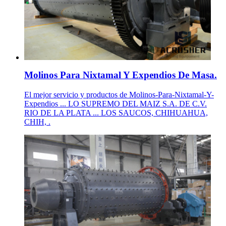
Molinos Para Nixtamal Y Expendios De Masa.
El mejor servicio y productos de Molinos-Para-Nixtamal-Y-
Expendios ... LO SUPREMO DEL MAIZ S.A. DE C.V.
RIO DE LA PLATA ... LOS SAUCOS, CHIHUAHUA,
CHIH, .