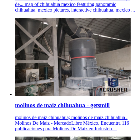
de... map of chihuahua mexico featuring panoramic
chihuahua, mexico pictures, interactive chihuahua, mexico ...
molinos de maiz chihuahua - getsmill
molinos de maiz chihuahua; molinos de maiz chihuahua .
Molinos De Maiz - MercadoLibre México. Encuentra 116
publicaciones para Molinos De Maiz en Industria ...