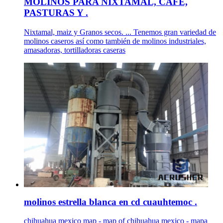
MOLINOS PARA NIXTAMAL, CAFE,
PASTURAS Y .
Nixtamal, maiz y Granos secos. ... Tenemos gran variedad de
molinos caseros así como también de molinos industriales,
amasadoras, tortilladoras caseras
molinos estrella blanca en cd cuauhtemoc .
chihuahua mexico map - map of chihuahua mexico - mapa