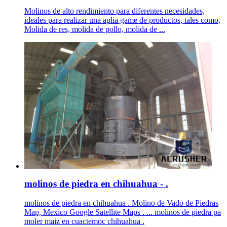
Molinos de alto rendimiento para diferentes necesidades,
ideales para realizar una aplia game de productos, tales como,
Molida de res, molida de pollo, molida de ...
molinos de piedra en chihuahua - .
molinos de piedra en chihuahua . Molino de Vado de Piedras
Map, Mexico Google Satellite Maps . ... molinos de piedra pa
moler maiz en cuactemoc chihuahua .