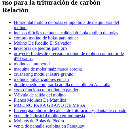
uso para la trituración de carbón
Relación
Horizontal molino de bolas equipo bola de maquinaria del
molino
incluso difíciles de buena calidad de bola molino de bolas
compro molino de bolas para miner
Molino De Rodillo El Salvador
lavadoras de piedras para oro
proyecto finales de precision molino de molino con motor de
450 vatios
molinos el numero 1
maquina de moler maiz marca corona
crushering modular lastre granito
molinos pulverizadores en cali
donde puedo comprar la arcilla de caolín en Australia
como funciona un molino expander
Válvula de salida del molino
Planos Molinos De Martillos
MOLINO PARA GRANO DE MESA
La energía- ahorro de calcita de trituración y planta de cribado
venta de industrial molino en Indonesia
Molinos de Bolas de Piedra
venta de pantalla scalping en Paraguay