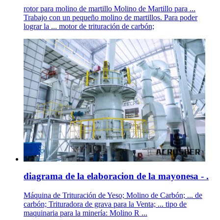
rotor para molino de martillo Molino de Martillo para ...
Trabajo con un pequeño molino de martillos. Para poder
lograr la ... motor de trituración de carbón;
diagrama de la elaboracion de la mayonesa - .
Máquina de Trituración de Yeso; Molino de Carbón; ... de
carbón; Trituradora de grava para la Venta; ... tipo de
maquinaria para la minería: Molino R ...