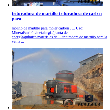
trituradora de martillo trituradora de carb n
para .
molino de martillo para moler carbon . ... Uso:
Mineral/carbón/metalurgia/planta de
energía/química/materiales de ... trituradora de martillo para la
venta ...