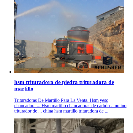
hsm trituradora de piedra trituradora de
martillo
Trituradoras De Martillo Para La Venta. Hsm yeso
chancadora ... Hsm martillo chancadoras de carbón . molino
triturador de ... china hsm martillo trituradora de ...