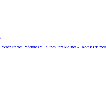
 .
 Obtener Precios. Máquinas Y Equipos Para Molinos - Empresas de molin