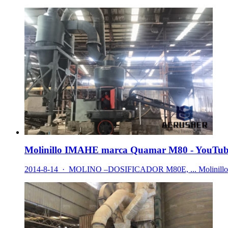
Molinillo IMAHE marca Quamar M80 - YouTu
2014-8-14 · MOLINO –DOSIFICADOR M80E, ... Molinillo IMA