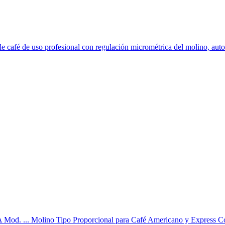
é de uso profesional con regulación micrométrica del molino, automá
d. ... Molino Tipo Proporcional para Café Americano y Express Co