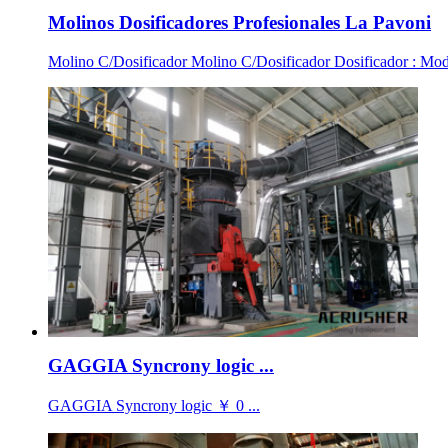
Molinos Dosificadores Profesionales La Pavoni
Molino C/Dosificador Molino C/Dosificador Dosificador : Mod
GAGGIA Syncrony logic ...
GAGGIA Syncrony logic ￥ 0 ...