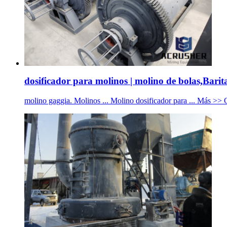
dosificador para molinos | molino de bolas,Barita
molino gaggia. Molinos ... Molino dosificador para ... Más >>